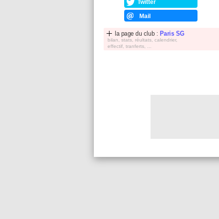
Twitter
Mail
la page du club :
Paris SG
bilan, stats, réultats, calendrier,
effectif, tranferts, ...