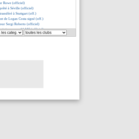
our Rowe (officiel)
prêté à Séville (officiel)
transféré à Stuttgart (off.)
ant de Logan Costa signé (off.)
 pour Sergi Roberto (officiel)
asi signe pour 11 M€ (officiel)
jusqu'en 2027 (officiel)
 pour les lofteurs
a pour 25 M€ (officiel)
omis bloqué à Caen
n à Fulham pour 35 M€ (off.)
a secoue Madueke
u, l'inquiétude de Roy
rcato, Guardiola reste ouvert
rolongation signée (officiel)
sions avec Kurzawa
 bien prolongé (officiel)
rcato, Slot pas inquiet
avance pour Alexsandro
ur Laborde...
 Barça fixe ses conditions
 Haise hallucine de la LFP !
mon associé à l'OM...
éfend le bilan de Labrune
ien poussé dehors !
carte la moindre arrivée