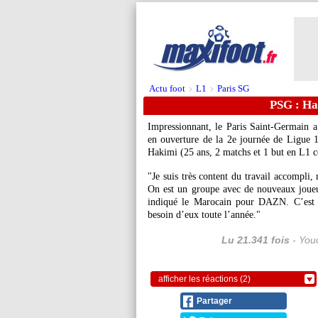
Actu foot
L1
Paris SG
>
>
PSG : Hak
Impressionnant, le Paris Saint-Germain a
en ouverture de la 2e journée de Ligue 1.
Hakimi
(25 ans, 2 matchs et 1 but en L1 cet
"Je suis très content du travail accompli,
On est un groupe avec de nouveaux joueurs
indiqué le Marocain pour DAZN. C’est t
besoin d’eux toute l’année."
Lu 21.341 fois
- Youc
afficher les réactions (2)
Partager