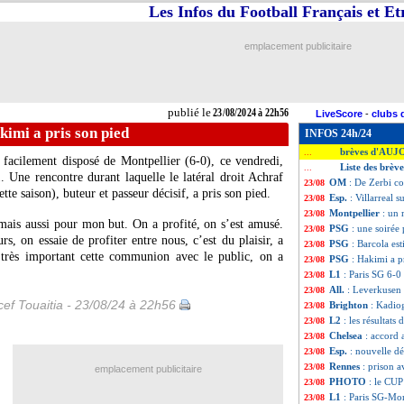
Les Infos du Football Français et E
emplacement publicitaire
publié le
23/08/2024 à 22h56
LiveScore
-
clubs 
imi a pris son pied
INFOS 24h/24
brèves d'AUJ
...
 facilement disposé de Montpellier (6-0), ce vendredi,
Liste des brèv
...
 Une rencontre durant laquelle le latéral droit Achraf
OM
: De Zerbi 
23/08
te saison), buteur et passeur décisif, a pris son pied.
Esp.
: Villarreal 
23/08
Montpellier
: un 
23/08
 mais aussi pour mon but. On a profité, on s’est amusé.
PSG
: une soirée
23/08
, on essaie de profiter entre nous, c’est du plaisir, a
PSG
: Barcola est
23/08
rès important cette communion avec le public, on a
PSG
: Hakimi a p
23/08
L1
: Paris SG 6-0
23/08
All.
: Leverkusen g
23/08
ef Touaitia - 23/08/24 à 22h56
Brighton
: Kadio
23/08
L2
: les résultats 
23/08
Chelsea
: accord
23/08
Esp.
: nouvelle d
23/08
Rennes
: prison 
23/08
emplacement publicitaire
PHOTO
: le CUP
23/08
L1
: Paris SG-Mon
23/08