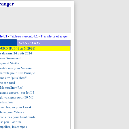
tranger
de L1
-
Tableau mercato L1
-
Transferts étranger
TRANSFERTS
OURD'HUI ( 6 août 2026)
es du sam. 24 août 2024
couve Greenwood
surprend Séville
match raté pour Savanier
 parfaite pour Luis Enrique
ime être "plus libéré"
ris son pied
 Montpellier (fini)
agne encore... sur le fil !
glu va signer pour 30 M€
de la soirée
 avec Naples pour Lukaku
éfaite pour Valence
avec sursis pour Lambourde
 se paie Labrune
tpellier, les compos