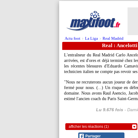
Actu foot
La Liga
Real Madrid
>
>
Real : Ancelott
L'entraîneur du Real Madrid Carlo Ancelott
arrivées, est d'ores et déjà terminé chez l
les récentes blessures d'Eduardo Camav
technicien italien ne compte pas revoir ses
"Nous ne recruterons aucun joueur de der
fermé pour nous. (...) Un risque en défe
domaine. Nous avons Raul Asencio, Jacob
estimé l'ancien coach du Paris Saint-Germa
Lu 9.676 fois
- Damie
afficher les réactions (1)
Partager