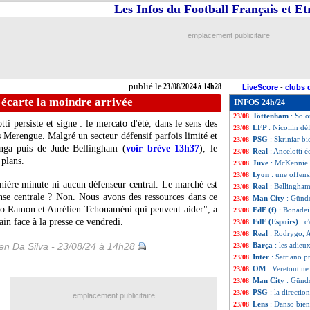
Les Infos du Football Français et E
Man City
: le me
23/08
OM
: Henrique, p
23/08
PSV
: des discus
23/08
emplacement publicitaire
Juve
: McKennie a
23/08
Liverpool
: le me
23/08
Lille
: Bologne s'
23/08
Nice
: fracture po
23/08
publié le
23/08/2024 à 14h28
LiveScore
-
clubs 
Juve
: Chiesa, le
23/08
i écarte la moindre arrivée
INFOS 24h/24
Nice
: la pelouse,
23/08
Tottenham
: Solo
23/08
i persiste et signe : le mercato d'été, dans le sens des
LFP
: Nicollin d
23/08
es Merengue. Malgré un secteur défensif parfois limité et
PSG
: Skriniar b
23/08
inga puis de Jude Bellingham (
voir brève 13h37
), le
Real
: Ancelotti é
23/08
 plans.
Juve
: McKennie 
23/08
Lyon
: une offens
23/08
nière minute ni aucun défenseur central. Le marché est
Real
: Bellingha
23/08
nse centrale ? Non. Nous avons des ressources dans ce
Man City
: Günd
23/08
o Ramon et Aurélien Tchouaméni qui peuvent aider", a
EdF (f)
: Bonadei 
23/08
in face à la presse ce vendredi.
EdF (Espoirs)
: c
23/08
Real
: Rodrygo, A
23/08
n Da Silva - 23/08/24 à 14h28
Barça
: les adie
23/08
Inter
: Satriano p
23/08
OM
: Veretout ne
23/08
Man City
: Gündo
23/08
PSG
: la directio
23/08
emplacement publicitaire
Lens
: Danso bien
23/08