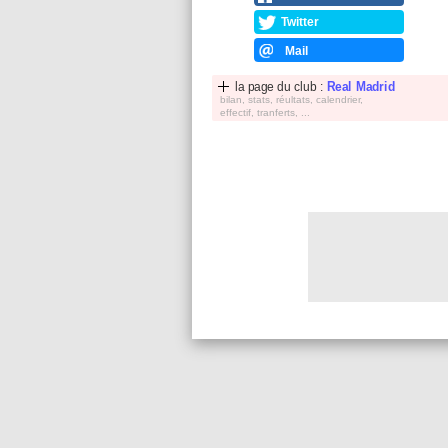
Twitter
Mail
la page du club :
Real Madrid
bilan, stats, réultats, calendrier,
effectif, tranferts, ...