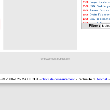
Barça
: tous les 
23/08
PSG
: Skriniar p
23/08
Rennes
: Jota, u
23/08
Droits TV
: nouve
23/08
PSG
: le dossier 
23/08
Lens
: Still savou
23/08
Filtrer :
Man City
: Cance
23/08
OM
: les lofteurs
23/08
PSG
: une porte 
23/08
OM
: Henrique v
23/08
Auxerre
: Péliss
22/08
Liste des brèv
...
Liste des brèv
...
emplacement publicitaire
- © 2000-2026 MAXIFOOT -
choix de consentement
- L'actualité du
football
-