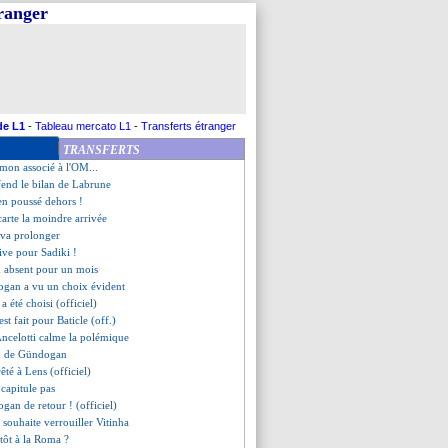
tranger
rcato, Guardiola reste ouvert
rolongation signée (officiel)
sions avec Kurzawa
 bien prolongé (officiel)
rcato, Slot pas inquiet
avance pour Alexsandro
ur Laborde...
de L1
-
Tableau mercato L1
-
Transferts étranger
 Barça fixe ses conditions
TRANSFERTS
 Haise hallucine de la LFP !
mon associé à l'OM...
éfend le bilan de Labrune
ien poussé dehors !
carte la moindre arrivée
va prolonger
ive pour Sadiki !
m absent pour un mois
ogan a vu un choix évident
a été choisi (officiel)
'est fait pour Baticle (off.)
ncelotti calme la polémique
ux de Gündogan
rêté à Lens (officiel)
 capitule pas
gan de retour ! (officiel)
n souhaite verrouiller Vitinha
tôt à la Roma ?