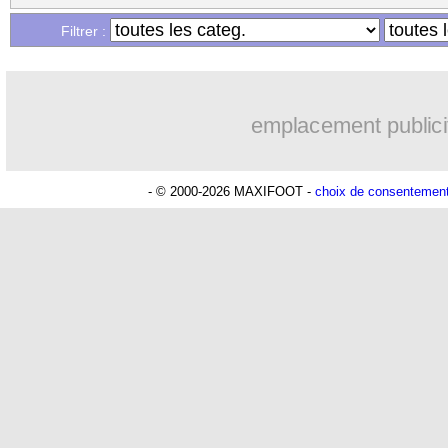
...
Liste des brèves du mer. 21 août 2024
Filtrer :
emplacement publici
- © 2000-2026 MAXIFOOT -
choix de consentemen