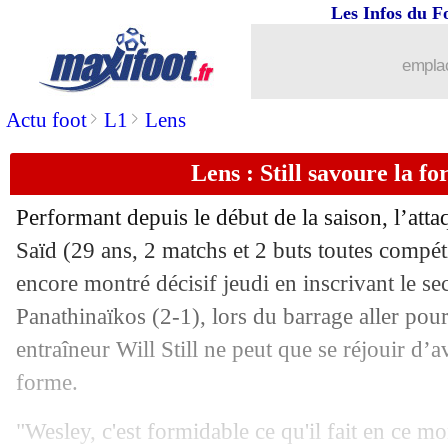
Les Infos du F
23/08
Lyon
: une offensive pour Sadiki !
emplac
23/08
Real
: Bellingham absent pour un moi
>
>
Actu foot
L1
Lens
23/08
Man City
: Gündogan a vu un choix é
Lens : Still savoure la f
23/08
EdF (f)
: Bonadei a été choisi (officiel
Performant depuis le début de la saison, l’at
23/08
EdF (Espoirs)
: c'est fait pour Baticle 
Saïd
(29 ans, 2 matchs et 2 buts toutes compétit
encore montré décisif jeudi en inscrivant le se
23/08
Real
: Rodrygo, Ancelotti calme la p
Panathinaïkos (2-1), lors du barrage aller po
entraîneur Will Still ne peut que se réjouir d’a
23/08
Barça
: les adieux de Gündogan
forme.
23/08
Inter
: Satriano prêté à Lens (officiel)
"Wesley, c'est formidable ce qu'il fait en ce mo