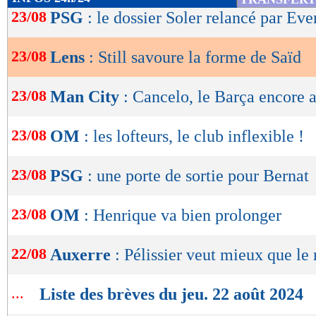
de
23/08
PSG
: le dossier Soler relancé par Eve
lecture
23/08
Lens
: Still savoure la forme de Saïd
OK
23/08
Man City
: Cancelo, le Barça encore a
23/08
OM
: les lofteurs, le club inflexible !
23/08
PSG
: une porte de sortie pour Bernat
23/08
OM
: Henrique va bien prolonger
22/08
Auxerre
: Pélissier veut mieux que le
...
Liste des brèves du jeu. 22 août 2024