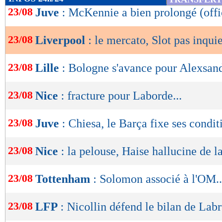
de
23/08
Juve
: McKennie a bien prolongé (offi
lecture
23/08
Liverpool
: le mercato, Slot pas inquie
OK
23/08
Lille
: Bologne s'avance pour Alexsan
23/08
Nice
: fracture pour Laborde...
23/08
Juve
: Chiesa, le Barça fixe ses condit
23/08
Nice
: la pelouse, Haise hallucine de l
23/08
Tottenham
: Solomon associé à l'OM..
23/08
LFP
: Nicollin défend le bilan de Lab