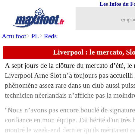
Les Infos du F
23/08
OM
: c'est fait pour Rowe (officiel)
emplac
23/08
Brighton
: Barco prêté à Séville (offic
>
>
Actu foot
PL
Reds
23/08
Atalanta
: Touré transféré à Stuttgart (
Liverpool : le mercato, Slo
23/08
TFC
: le remplaçant de Logan Costa si
A sept jours de la clôture du mercato d’été, le
23/08
Côme
: c'est fait pour Sergi Roberto (o
Liverpool Arne Slot n’a toujours pas accueilli
phénomène assez rare dans un club aussi puiss
23/08
Strasbourg
: Nanasi signe pour 11 M€ 
technicien néerlandais n’affiche pas la moindr
23/08
Lyon
: Descamps jusqu'en 2027 (offici
"Nous n’avons pas encore bouclé de signature ? 
confiance en mon équipe. J'ai hérité d'un très
23/08
Lyon
: Mata triste pour les lofteurs
montré le week-end dernier qu'ils méritaient ce