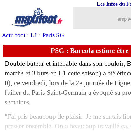
Les Infos du F
emplac
>
>
Actu foot
L1
Paris SG
PSG : Barcola estime être 
Double buteur et intenable dans son couloir, 
matchs et 3 buts en L1 cette saison) a été étinc
0), ce vendredi, lors de la 2e journée de Lig
l'ailier du Paris Saint-Germain a évoqué sa pr
semaines.
"J'ai pris beaucoup de plaisir. Je me sentais l
presser ensemble. On a beaucoup travaillé ça.