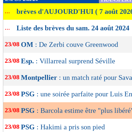
de
...
brèves d'AUJOURD'HUI ( 7 août 202
lecture
OK
...
Liste des brèves du sam. 24 août 2024
23/08
OM
: De Zerbi couve Greenwood
23/08
Esp.
: Villarreal surprend Séville
23/08
Montpellier
: un match raté pour Sava
23/08
PSG
: une soirée parfaite pour Luis E
23/08
PSG
: Barcola estime être "plus libéré
23/08
PSG
: Hakimi a pris son pied