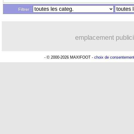
Filtrer :
23/08
L1
: Paris SG 6-0 Montpellier (fini)
23/08
All.
: Leverkusen gagne encore... sur le 
emplacement publici
23/08
Brighton
: Kadioglu va signer pour 3
- © 2000-2026 MAXIFOOT -
choix de consentemen
23/08
L2
: les résultats de la soirée
23/08
Chelsea
: accord avec Naples pour Lu
23/08
Esp.
: nouvelle défaite pour Valence
23/08
Rennes
: prison avec sursis pour Lam
23/08
PHOTO
: le CUP se paie Labrune