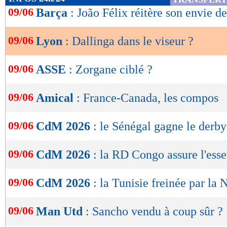
de
09/06
Barça
: João Félix réitère son envie de
lecture
09/06
Lyon
: Dallinga dans le viseur ?
OK
09/06
ASSE
: Zorgane ciblé ?
09/06
Amical
: France-Canada, les compos
09/06
CdM 2026
: le Sénégal gagne le derby
09/06
CdM 2026
: la RD Congo assure l'esse
09/06
CdM 2026
: la Tunisie freinée par la
09/06
Man Utd
: Sancho vendu à coup sûr ?