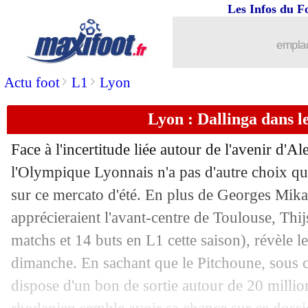
Les Infos du F
emplac
>
>
Actu foot
L1
Lyon
Lyon : Dallinga dans le
Face à l'incertitude liée autour de l'avenir d'A
l'Olympique Lyonnais n'a pas d'autre choix que
sur ce mercato d'été. En plus de Georges Mika
...
brèves d'AUJOURD'HUI ( 8 août 202
apprécieraient l'avant-centre de Toulouse, Thi
matchs et 14 buts en L1 cette saison), révèle 
...
Liste des brèves du lun. 10 juin 2024
dimanche. En sachant que le Pitchoune, sous c
dispose d'un bon de sortie autour de 20 million
09/06
EdF
: la belle dynamique d'Upamecan