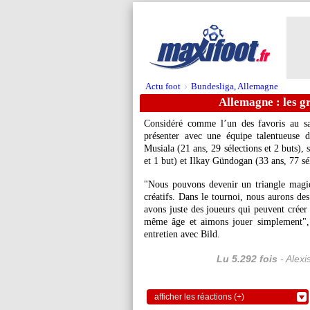
Actu foot
Bundesliga, Allemagne
>
Allemagne : les g
Considéré comme l’un des favoris au sa
présenter avec une équipe talentueuse d
Musiala (21 ans, 29 sélections et 2 buts), 
et 1 but) et Ilkay Gündogan (33 ans, 77 sél
"Nous pouvons devenir un triangle magi
créatifs. Dans le tournoi, nous aurons de
avons juste des joueurs qui peuvent créer 
même âge et aimons jouer simplement",
entretien avec Bild.
Lu 5.292 fois
- Alexi
afficher les réactions (+)