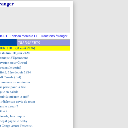
tranger
de L1
-
Tableau mercato L1
-
Transferts étranger
TRANSFERTS
OURD'HUI ( 8 août 2026)
s du lun. 10 juin 2024
ynamique d'Upamecano
e ovation pour Giroud
etient le positif
ifféré, 1ère depuis 1994
0-0 Canada (fini)
 se contente du minimum
ie prête pour la fête
quie en balade
prêt à intégrer le staff
x réitère son envie de rester
ans le viseur ?
iblé ?
Canada, les compos
énégal gagne le derby
D Congo assure l'essentiel