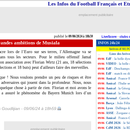
Les Infos du Football Français et E
emplacement publicitaire
publié le
09/06/2024 à 18h59
LiveScore
-
clubs 
randes ambitions de Musiala
INFOS 24h/24
brèves d'AUJ
...
cre lors de l’Euro sur ses terres, l’Allemagne va se
Liste des brève
...
ans tous les secteurs. Pour le milieu offensif Jamal
EdF
: la belle d
09/06
son association avec Florian Wirtz (21 ans, 18 sélections
VIDEO
: la bell
09/06
ections et 18 buts) peut d'ailleurs faire des merveilles.
EdF
: Deschamps r
09/06
EdF
: match en d
09/06
que ! Nous voulons prendre un peu de risques et être
Amical
: France 
09/06
s adversaires qui jouent dans la profondeur. Nous, nous
Amical
: l'Italie
09/06
quelque chose à partir de rien. Florian et moi avons le
Amical
: la Géorg
09/06
 a assuré le phénomène du Bayern Munich lors d’un
Amical
: la Slova
09/06
Arsenal
: Cazorla 
09/06
Barça
: João Féli
09/06
s Goudlijian - 09/06/24 à 18h59
Lyon
: Dallinga d
09/06
ASSE
: Zorgane c
09/06
Amical
: France-
09/06
CdM 2026
: le S
09/06
CdM 2026
: la R
09/06
emplacement publicitaire