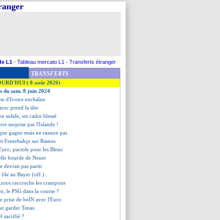
tranger
de L1
-
Tableau mercato L1
-
Transferts étranger
TRANSFERTS
OURD'HUI ( 8 août 2026)
es du sam. 8 juin 2024
ôte d'Ivoire enchaîne
aroc prend la tête
ne solide, un cadre blessé
erre surprise par l'Islande !
agne gagne mais ne rassure pas
et Fenerbahçe sur Ramos
l'Euro, pactole pour les Bleus
elle bourde de Neuer
e devrait pas partir
 file au Bayer (off.)
Kroos raccroche les crampons
ez, le PSG dans la course ?
lie prise de beIN avec l'Euro
ut garder Tenas
l sacrifié ?