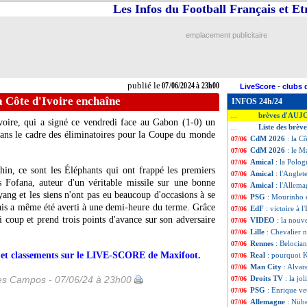
Les Infos du Football Français et E
emplacement publicitaire
publié le
07/06/2024 à 23h00
LiveScore
-
clubs 
 Côte d'Ivoire enchaîne
INFOS 24h/24
brèves d'AUJ
...
voire, qui a signé ce vendredi face au Gabon (1-0) un
Liste des brèv
...
dans le cadre des éliminatoires pour la Coupe du monde
CdM 2026
: la C
07/06
CdM 2026
: le M
07/06
Amical
: la Polog
07/06
hin, ce sont les Éléphants qui ont frappé les premiers
Amical
: l'Anglet
07/06
is Fofana, auteur d'un véritable missile sur une bonne
Amical
: l'Allem
07/06
ng et les siens n'ont pas eu beaucoup d'occasions à se
PSG
: Mourinho 
07/06
llais a même été averti à une demi-heure du terme. Grâce
EdF
: victoire à 
07/06
li coup et prend trois points d'avance sur son adversaire
VIDEO
: la nouv
07/06
Lille
: Chevalier n
07/06
Rennes
: Belocian
07/06
rs et classements sur le LIVE-SCORE de Maxifoot.
Real
: pourquoi 
07/06
Man City
: Alvar
07/06
les Campos - 07/06/24 à 23h00
Droits TV
: la jo
07/06
PSG
: Enrique ve
07/06
Allemagne
: Nübe
07/06