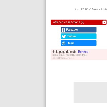
Lu 11.617 fois
- Gil
afficher les réactions (2)
Partager
Twitter
Mail
la page du club :
Rennes
bilan, stats, réultats, calendrier,
effectif, tranferts, ...