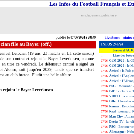
Les Infos du Football Français et E
emplacement publicitaire
publié le
07/06/2024 à 20h49
LiveScore
-
clubs 
cian file au Bayer (off.)
INFOS 24h/24
brèves d'AUJ
...
 Jeanuël
Belocian
(19 ans, 23 matchs en L1 cette saison)
Liste des brèv
...
n de son contrat et rejoint le Bayer Leverkusen, comme
CdM 2026
: la C
07/06
en titre ce vendredi. Le défenseur central a signé un
CdM 2026
: le M
07/06
i Alonso, soit jusqu'en 2029, tandis que ce transfert
Amical
: la Polog
07/06
os au club breton. Plutôt une belle affaire.
Amical
: l'Anglet
07/06
Amical
: l'Allem
07/06
PSG
: Mourinho 
07/06
an rejoint le Bayer Leverkusen
EdF
: victoire à 
07/06
VIDEO
: la nouv
07/06
Lille
: Chevalier n
07/06
Rennes
: Belocian
07/06
Real
: pourquoi 
07/06
Man City
: Alvar
07/06
Droits TV
: la jo
07/06
PSG
: Enrique ve
07/06
Allemagne
: Nübe
07/06