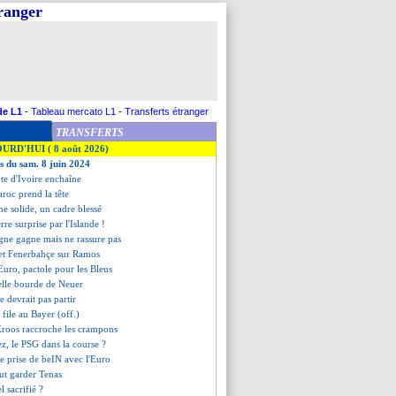
tranger
de L1
-
Tableau mercato L1
-
Transferts étranger
TRANSFERTS
OURD'HUI ( 8 août 2026)
es du sam. 8 juin 2024
ôte d'Ivoire enchaîne
aroc prend la tête
ne solide, un cadre blessé
erre surprise par l'Islande !
agne gagne mais ne rassure pas
et Fenerbahçe sur Ramos
l'Euro, pactole pour les Bleus
elle bourde de Neuer
e devrait pas partir
 file au Bayer (off.)
Kroos raccroche les crampons
ez, le PSG dans la course ?
lie prise de beIN avec l'Euro
ut garder Tenas
l sacrifié ?