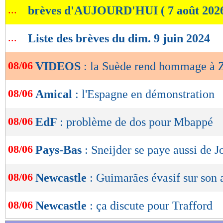
...
brèves d'AUJOURD'HUI ( 7 août 202
de
l'on vient", a lancé l'homme de 42 ans à la foul
lecture
...
Liste des brèves du dim. 9 juin 2024
OK
VIDEOS : la Suède rend hommage à 
08/06
VIDEOS
: la Suède rend hommage à 
08/06
Amical
: l'Espagne en démonstration
08/06
EdF
: problème de dos pour Mbappé
08/06
Pays-Bas
: Sneijder se paye aussi de J
08/06
Newcastle
: Guimarães évasif sur son 
08/06
Newcastle
: ça discute pour Trafford