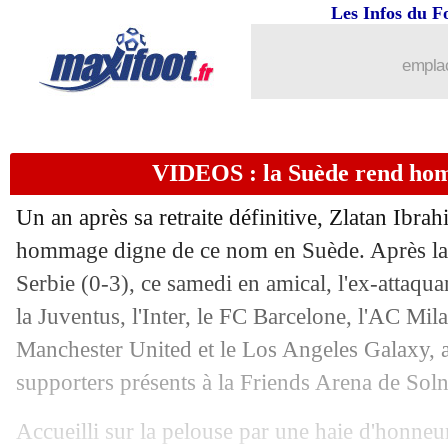
Les Infos du F
emplac
VIDEOS : la Suède rend ho
Un an après sa retraite définitive, Zlatan Ibra
hommage digne de ce nom en Suède. Après la l
Serbie (0-3), ce samedi en amical, l'ex-attaqu
la Juventus, l'Inter, le FC Barcelone, l'AC Mil
Manchester United et le Los Angeles Galaxy, a 
supporters présents à la Friends Arena de Soln
Accueilli sur la pelouse par une haie d'honneur