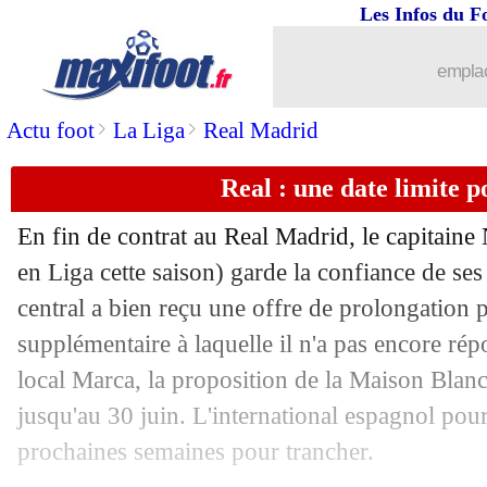
Les Infos du F
08/06
EdF
: Griezmann détaille son rôle au 
emplac
08/06
PSG
: Safonov bloqué en Russie ?
>
>
Actu foot
La Liga
Real Madrid
08/06
Udinese
: fin de mission pour Cannav
Real : une date limite 
08/06
CdM 2026
: le Cameroun écrase le Ca
En fin de contrat au Real Madrid, le capitaine
08/06
Amical
: la Slovénie tenue en échec
en Liga cette saison) garde la confiance de ses
central a bien reçu une offre de prolongation
08/06
Bayern
: un dégraissage XXL cet été 
supplémentaire à laquelle il n'a pas encore rép
local Marca, la proposition de la Maison Blan
08/06
PSG
: la réponse de Navas aux accusa
jusqu'au 30 juin. L'international espagnol pour
prochaines semaines pour trancher.
08/06
Portugal
: Martinez rassure Ronaldo