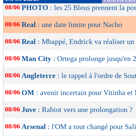
de
08/06
PHOTO
: les 25 Bleus prennent la po
lecture
08/06
Real
: une date limite pour Nacho
OK
08/06
Real
: Mbappé, Endrick va réaliser un
08/06
Man City
: Ortega prolonge jusqu'en 2
08/06
Angleterre
: le rappel à l'ordre de So
08/06
OM
: avenir incertain pour Vitinha 
08/06
Juve
: Rabiot vers une prolongation ?
08/06
Arsenal
: l'OM a tout changé pour Sal