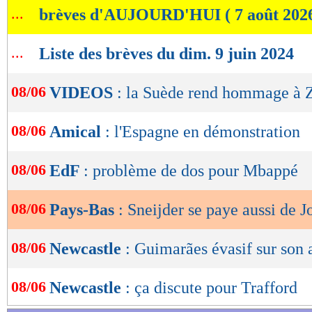
...
brèves d'AUJOURD'HUI ( 7 août 202
de
lecture
...
Liste des brèves du dim. 9 juin 2024
OK
08/06
VIDEOS
: la Suède rend hommage à 
08/06
Amical
: l'Espagne en démonstration
08/06
EdF
: problème de dos pour Mbappé
08/06
Pays-Bas
: Sneijder se paye aussi de J
08/06
Newcastle
: Guimarães évasif sur son 
08/06
Newcastle
: ça discute pour Trafford