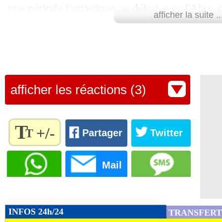
une période fantastique au début avec l'Ajax, ce
afficher la suite ..
transféré à Barcelone. Mais si l'on regarde les d
souvent blessé et il n'avance pas", a regretté S
avec Oranjezomer.
Autre icône historique de la sélection néerland
afficher les réactions (3)
aussi critiqué De Jong en début de semaine (
v
5/06
).
T
+/-
T
Partager
Twitter
Lu 21.945 fois
- Alexis Goudlijian
Règlez la
taille du
Mail
texte
pour
l'adapter
à vos
INFOS 24h/24
TRANSFERT
préférences