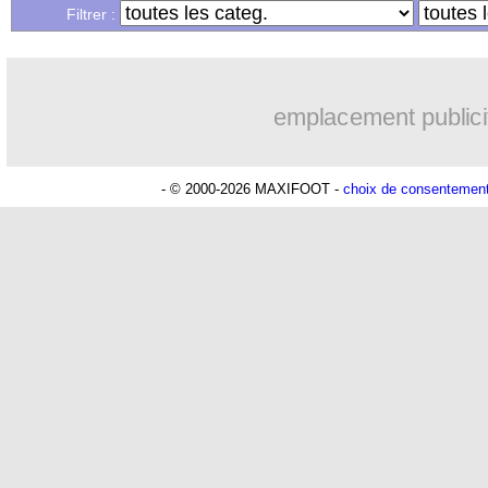
Filtrer :
08/06
Real
: Güler va bien rester
08/06
Atletico
: Witsel a fait son choix
emplacement publici
08/06
Amical
: Lukaku et la Belgique s'amu
- © 2000-2026 MAXIFOOT -
choix de consentemen
08/06
Chelsea
: les regrets de Sarri
08/06
Amical
: le Danemark gagne malgré 
08/06
Leicester
: Solskjaer en approche ?
08/06
Amical
: la Croatie s'impose au Portug
08/06
Real
: Davide Ancelotti refuse Reims