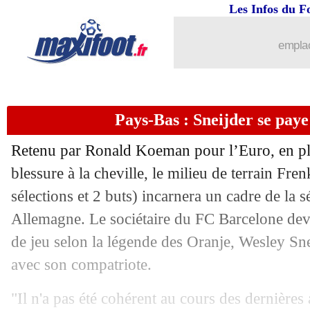
Les Infos du F
emplac
Pays-Bas : Sneijder se paye
Retenu par Ronald Koeman pour l’Euro, en pl
blessure à la cheville, le milieu de terrain Fre
sélections et 2 buts) incarnera un cadre de la 
Allemagne. Le sociétaire du FC Barcelone dev
de jeu selon la légende des Oranje, Wesley Sne
avec son compatriote.
"Il n'a pas été cohérent au cours des dernières 