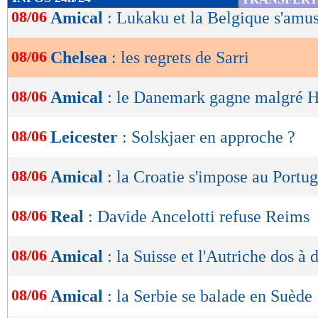
de
08/06
Amical
: Lukaku et la Belgique s'amu
lecture
08/06
Chelsea
: les regrets de Sarri
OK
08/06
Amical
: le Danemark gagne malgré 
08/06
Leicester
: Solskjaer en approche ?
08/06
Amical
: la Croatie s'impose au Portug
08/06
Real
: Davide Ancelotti refuse Reims
08/06
Amical
: la Suisse et l'Autriche dos à 
08/06
Amical
: la Serbie se balade en Suède