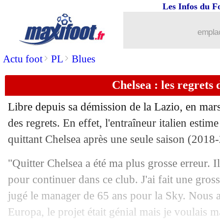
Les Infos du F
emplac
>
>
Actu foot
PL
Blues
Chelsea : les regrets 
Libre depuis sa démission de la Lazio, en mars
des regrets. En effet, l'entraîneur italien estime
quittant Chelsea après une seule saison (2018
"Quitter Chelsea a été ma plus grosse erreur. I
...
brèves d'AUJOURD'HUI ( 6 août 202
pour continuer dans ce club. J'ai fait une gros
jugé le manager de 65 ans pour la Sky. Nous 
...
Liste des brèves du dim. 9 juin 2024
Europa, le projet était génial mais je voulais