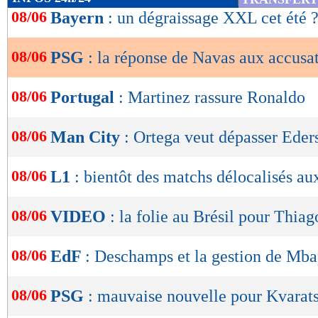
de
08/06
Bayern
: un dégraissage XXL cet été 
lecture
08/06
PSG
: la réponse de Navas aux accusa
OK
08/06
Portugal
: Martinez rassure Ronaldo
08/06
Man City
: Ortega veut dépasser Eder
08/06
L1
: bientôt des matchs délocalisés a
08/06
VIDEO
: la folie au Brésil pour Thiag
08/06
EdF
: Deschamps et la gestion de Mb
08/06
PSG
: mauvaise nouvelle pour Kvarats