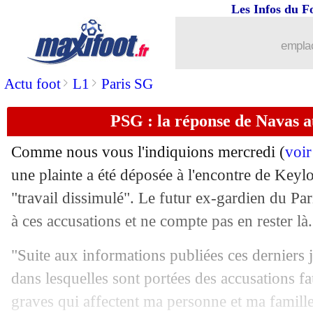
Les Infos du F
08/06
Leicester
: Solskjaer en approche ?
emplac
08/06
Amical
: la Croatie s'impose au Portug
>
>
Actu foot
L1
Paris SG
08/06
Real
: Davide Ancelotti refuse Reims
PSG : la réponse de Navas a
08/06
Amical
: la Suisse et l'Autriche dos à 
Comme nous vous l'indiquions mercredi (
voir
08/06
Amical
: la Serbie se balade en Suède
une plainte a été déposée à l'encontre de Key
"travail dissimulé". Le futur ex-gardien du P
08/06
Amical
: le carton de la Hongrie
à ces accusations et ne compte pas en rester là.
08/06
Auxerre
: L1 sans diffuseur, une recr
"Suite aux informations publiées ces derniers 
dans lesquelles sont portées des accusations fa
08/06
Man City
: porte fermée pour Alvarez
graves qui affectent ma personne et ma famille,