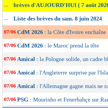
...
brèves d'AUJOURD'HUI ( 7 août 202
de
lecture
...
Liste des brèves du sam. 8 juin 2024
OK
07/06
CdM 2026
: la Côte d'Ivoire enchaîne
07/06
CdM 2026
: le Maroc prend la tête
07/06
Amical
: la Pologne solide, un cadre b
07/06
Amical
: l'Angleterre surprise par l'Isl
07/06
Amical
: l'Allemagne gagne mais ne r
07/06
PSG
: Mourinho et Fenerbahçe sur R