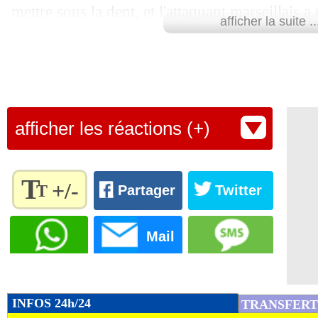
mettre sous la dent, et l'attaquant marseillais 
afficher la suite ..
heure du terme. Grâce à ce succès, la Côte d'Ivo
prend trois points d'avance sur son adversaire 
Retrouvez tous les résultats, les buteurs et
SCORE de Maxifoot.
afficher les réactions (+)
Lu 11.596 fois
- Gilles Campos -
T
+/-
T
Partager
Twitter
Règlez la
taille du
Mail
texte
pour
l'adapter
à vos
INFOS 24h/24
TRANSFERT
préférences