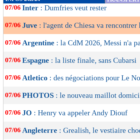
de
07/06
Inter
: Dumfries veut rester
lecture
07/06
Juve
: l'agent de Chiesa va rencontrer
OK
07/06
Argentine
: la CdM 2026, Messi n'a p
07/06
Espagne
: la liste finale, sans Cubarsi
07/06
Atletico
: des négociations pour Le N
07/06
PHOTOS
: le nouveau maillot domici
07/06
JO
: Henry va appeler Andy Diouf
07/06
Angleterre
: Grealish, le vestiaire ch