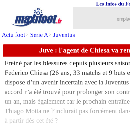
Les Infos du F
07/06
Man City
: Alvarez, le PSG dans la co
emplac
07/06
Droits TV
: la jolie prise de beIN avec
>
>
Actu foot
Serie A
Juventus
07/06
PSG
: Enrique veut garder Tenas
Juve : l'agent de Chiesa va r
07/06
Allemagne
: Nübel sacrifié ?
Freiné par les blessures depuis plusieurs saison
07/06
Leicester
: à 37 ans, Vardy prolonge (o
Federico
Chiesa
(26 ans, 33 matchs et 9 buts e
dispose d’un avenir incertain avec la Juventus
07/06
Strasbourg
: Toulouse a contacté Perr
accord n'a été trouvé pour prolonger son contr
un an, mais également car le prochain entraîne
07/06
Lyon
: O'Brien intéresse Dortmund
Thiago Motta ne l’inclurait pas forcément dans
à partir dès cet été ?
07/06
Benfica
: Neves, il faudra payer la cla