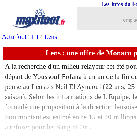
Les Infos du F
07/06
PSG
: Danilo et Ruiz pourraient partir
emplac
07/06
Bayern
: Sané, la promesse de Kompa
>
>
Actu foot
L1
Lens
07/06
TFC
: prix fixé pour Dallinga
Lens : une offre de Monaco 
07/06
Inter
: Dumfries veut rester
A la recherche d'un milieu relayeur cet été po
07/06
Juve
: l'agent de Chiesa va rencontrer
départ de Youssouf Fofana à un an de la fin d
pense au Lensois Neil
El Aynaoui
(22 ans, 25 
07/06
Argentine
: la CdM 2026, Messi n'a p
saison). Selon les informations de L'Equipe, le
formulé une proposition à la direction lensois
07/06
Espagne
: la liste finale, sans Cubarsi
Son montant est estimé entre 15 et 20 millions 
07/06
Atletico
: des négociations pour Le N
à refuser pour les Sang et Or ?