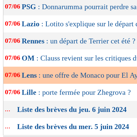
de
07/06
PSG
: Donnarumma pourrait perdre sa
lecture
OK
07/06
Lazio
: Lotito s'explique sur le départ
07/06
Rennes
: un départ de Terrier cet été ?
07/06
OM
: Clauss revient sur les critiques 
07/06
Lens
: une offre de Monaco pour El A
07/06
Lille
: porte fermée pour Zhegrova ?
...
Liste des brèves du jeu. 6 juin 2024
...
Liste des brèves du mer. 5 juin 2024