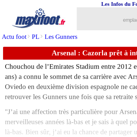
Les Infos du F
emplac
>
>
Actu foot
PL
Les Gunners
Arsenal : Cazorla prêt à int
Chouchou de l’Emirates Stadium entre 2012 et
ans) a connu le sommet de sa carrière avec Ar
Oviedo en deuxième division espagnole ne cac
retrouver les Gunners une fois que sa retraite s
"J’ai une affection très particulière pour Arsena
merveilleuses années là-bas et je sais à quel 
...
brèves d'AUJOURD'HUI ( 8 août 202
là-bas. Bien sûr, j’ai eu la chance de partager 