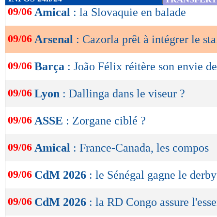
de
09/06
Amical
: la Slovaquie en balade
lecture
09/06
Arsenal
: Cazorla prêt à intégrer le sta
OK
09/06
Barça
: João Félix réitère son envie de
09/06
Lyon
: Dallinga dans le viseur ?
09/06
ASSE
: Zorgane ciblé ?
09/06
Amical
: France-Canada, les compos
09/06
CdM 2026
: le Sénégal gagne le derby
09/06
CdM 2026
: la RD Congo assure l'esse