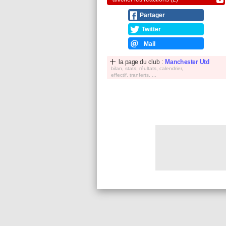
Partager
Twitter
Mail
la page du club :
Manchester Utd
bilan, stats, réultats, calendrier,
effectif, tranferts, ...