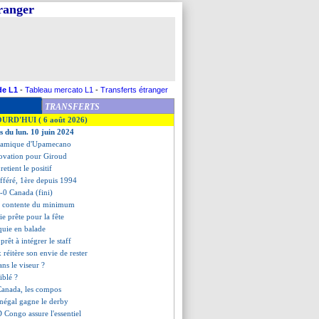
tranger
de L1
-
Tableau mercato L1
-
Transferts étranger
TRANSFERTS
OURD'HUI ( 6 août 2026)
s du lun. 10 juin 2024
ynamique d'Upamecano
e ovation pour Giroud
etient le positif
ifféré, 1ère depuis 1994
0-0 Canada (fini)
 se contente du minimum
ie prête pour la fête
quie en balade
prêt à intégrer le staff
x réitère son envie de rester
ans le viseur ?
iblé ?
Canada, les compos
énégal gagne le derby
D Congo assure l'essentiel