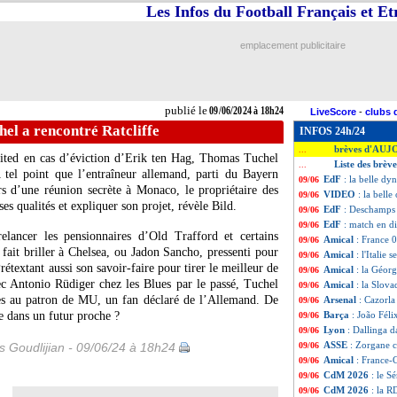
Les Infos du Football Français et E
emplacement publicitaire
publié le
09/06/2024 à 18h24
LiveScore
-
clubs 
el a rencontré Ratcliffe
INFOS 24h/24
brèves d'AUJ
...
nited en cas d’éviction d’Erik ten Hag, Thomas Tuchel
Liste des brève
...
A tel point que l’entraîneur allemand, parti du Bayern
EdF
: la belle d
09/06
rs d’une réunion secrète à Monaco, le propriétaire des
VIDEO
: la bell
09/06
es qualités et expliquer son projet, révèle Bild.
EdF
: Deschamps r
09/06
EdF
: match en d
09/06
lancer les pensionnaires d’Old Trafford et certains
Amical
: France 
09/06
ait briller à Chelsea, ou Jadon Sancho, pressenti pour
Amical
: l'Italie
09/06
étextant aussi son savoir-faire pour tirer le meilleur de
Amical
: la Géorg
09/06
vec Antonio Rüdiger chez les Blues par le passé, Tuchel
Amical
: la Slova
09/06
ces au patron de MU, un fan déclaré de l’Allemand. De
Arsenal
: Cazorla 
09/06
e dans un futur proche ?
Barça
: João Féli
09/06
Lyon
: Dallinga d
09/06
ASSE
: Zorgane c
is Goudlijian - 09/06/24 à 18h24
09/06
Amical
: France-
09/06
CdM 2026
: le S
09/06
CdM 2026
: la R
09/06