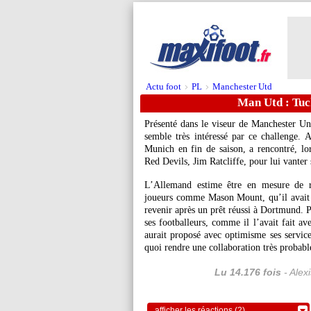
Actu foot
PL
Manchester Utd
>
>
Man Utd : Tuch
Présenté dans le viseur de Manchester U
semble très intéressé par ce challenge. 
Munich en fin de saison, a rencontré, lo
Red Devils, Jim Ratcliffe, pour lui vanter s
L’Allemand estime être en mesure de re
joueurs comme Mason Mount, qu’il avait f
revenir après un prêt réussi à Dortmund. Pr
ses footballeurs, comme il l’avait fait a
aurait proposé avec optimisme ses servi
quoi rendre une collaboration très probabl
Lu 14.176 fois
- Alex
afficher les réactions (2)