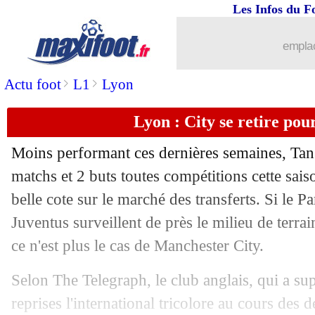
Les Infos du F
24/04
D1 (f)
: un 13e titre consécutif pour L
emplac
24/04
Ang.
: Man Utd-Man City, les compos
>
>
Actu foot
L1
Lyon
24/04
Lyon
: Dugarry est pour l'arrivée de B
Lyon : City se retire po
24/04
OM
: un attaquant colombien dans le 
Moins performant ces dernières semaines, Ta
24/04
OM
: le petit taquet du club à Pamel
matchs et 2 buts toutes compétitions cette sa
belle cote sur le marché des transferts. Si le P
24/04
Lyon
: le compliment de Paulo Sousa
Juventus surveillent de près le milieu de terr
ce n'est plus le cas de Manchester City.
24/04
PSG
: Verratti, un petit espoir pour la 
Selon The Telegraph, le club anglais, qui a s
24/04
Arsenal
: Leno prend la défense de Mu
reprises l'international tricolore au cours des d