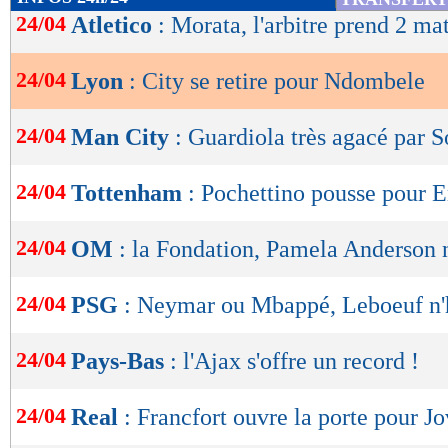
de
24/04
Atletico
: Morata, l'arbitre prend 2 ma
lecture
24/04
Lyon
: City se retire pour Ndombele
OK
24/04
Man City
: Guardiola très agacé par S
24/04
Tottenham
: Pochettino pousse pour E
24/04
OM
: la Fondation, Pamela Anderson 
24/04
PSG
: Neymar ou Mbappé, Leboeuf n'h
24/04
Pays-Bas
: l'Ajax s'offre un record !
24/04
Real
: Francfort ouvre la porte pour Jo