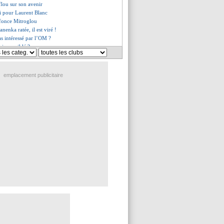
flou sur son avenir
i pour Laurent Blanc
fonce Mitroglou
anenka ratée, il est viré !
s intéressé par l’OM ?
ujours ciblé ?
 mode Bolt !
 mise au point de Mitroglou
es du mar. 23 avril 2019
emplacement publicitaire
s du lun. 22 avril 2019