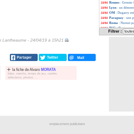
Rennes
: Grenier 
24/04
Lyon
: un dément
24/04
OM
: Dugarry en
24/04
Paraguay
: une p
24/04
Roma
: Nzonzi pa
24/04
PSG
: Boateng to
24/04
Filtrer :
PSG
: Mbappé en
24/04
Galatasaray
: la
24/04
 Lantheaume - 24/04/19 à 15h21
Liste des brèv
...
Liste des brève
...
Partager
Twitter
Mail
la fiche de
Alvaro
MORATA
bilan, matchs, temps de jeu, carriée,
sélections, photos, ...
emplacement publicitaire