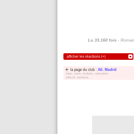
Lu 33.160 fois
- Romain
afficher les réactions (+)
la page du club :
Atl. Madrid
bilan, stats, réultats, calendrier,
effectif, tranferts, ...