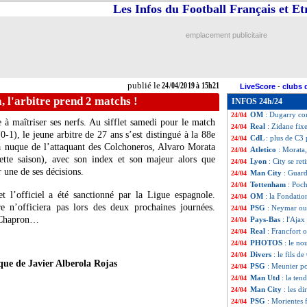
Les Infos du Football Français et E
OM
: le petit ta
24/04
Lyon
: le compli
24/04
PSG
: Verratti, u
24/04
emplacement publicitaire
Arsenal
: Leno pr
24/04
Barça
: le Milan
24/04
Inter
: Mourinho 
24/04
Bayern
: Thiago 
24/04
publié le
24/04/2019 à 15h21
LiveScore
-
clubs 
Lyon
: comment L
24/04
, l'arbitre prend 2 matchs !
INFOS 24h/24
Real
: l'Ajax se 
24/04
OM
: Dugarry con
24/04
 à maîtriser ses nerfs. Au sifflet samedi pour le match
Real
: Zidane fix
24/04
0-1), le jeune arbitre de 27 ans s’est distingué à la 88e
CdL
: plus de C3
24/04
a nuque de l’attaquant des Colchoneros,
Alvaro Morata
Atletico
: Morata,
24/04
ette saison), avec son index et son majeur alors que
Lyon
: City se re
24/04
r une de ses décisions.
Man City
: Guard
24/04
Tottenham
: Poc
24/04
 l’officiel a été sanctionné par la Ligue espagnole.
OM
: la Fondati
24/04
e n’officiera pas lors des deux prochaines journées.
PSG
: Neymar ou
24/04
y Chapron…
Pays-Bas
: l'Ajax
24/04
Real
: Francfort 
24/04
PHOTOS
: le no
24/04
Divers
: le fils d
24/04
que de Javier Alberola Rojas
PSG
: Meunier po
24/04
Man Utd
: la te
24/04
Man City
: les d
24/04
PSG
: Morientes
24/04