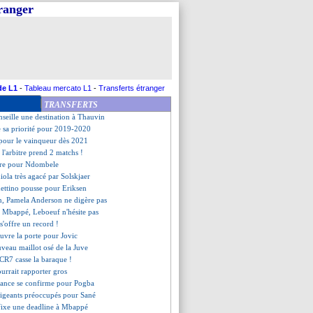
tranger
quet du club à Pamela Anderson
ment de Paulo Sousa
n petit espoir pour la finale
end la défense de Mustafi
 entre en piste pour Malcom
marqué par son passage
attend Hernandez
de L1
-
Tableau mercato L1
-
Transferts étranger
ille a raté Dembélé
TRANSFERTS
positionne pour Ødegaard
seille une destination à Thauvin
e sa priorité pour 2019-2020
 pour le vainqueur dès 2021
 l'arbitre prend 2 matchs !
tire pour Ndombele
iola très agacé par Solskjaer
hettino pousse pour Eriksen
on, Pamela Anderson ne digère pas
 Mbappé, Leboeuf n'hésite pas
 s'offre un record !
ouvre la porte pour Jovic
uveau maillot osé de la Juve
e CR7 casse la baraque !
urrait rapporter gros
ndance se confirme pour Pogba
irigeants préoccupés pour Sané
 fixe une deadline à Mbappé