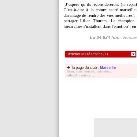
"J’espère qu’ils reconsidéreront (la répar
C’est-à-dire à la communauté marseillais
davantage de rendre des vies meilleures",
partager Lilian Thuram. Le champion
hiérarchies s'installent dans l'émotion", en
Lu 34.824 fois
- Romain
afficher les réactions (+)
la page du club :
Marseille
bilan, stats, réultats, calendrier,
effectif, tranferts, ...