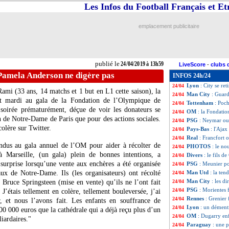
Les Infos du Football Français et E
Barça
: le Milan
24/04
Inter
: Mourinho 
24/04
Bayern
: Thiago 
24/04
emplacement publicitaire
Lyon
: comment L
24/04
Real
: l'Ajax se 
24/04
OM
: Dugarry con
24/04
Real
: Zidane fix
24/04
publié le
24/04/2019 à 13h59
LiveScore
-
clubs 
CdL
: plus de C3
24/04
Pamela Anderson ne digère pas
INFOS 24h/24
Atletico
: Morata,
24/04
Lyon
: City se re
24/04
Rami
(33 ans, 14 matchs et 1 but en L1 cette saison), la
Man City
: Guard
24/04
ait mardi au gala de la Fondation de l’Olympique de
Tottenham
: Poc
24/04
 soirée prématurément, déçue de voir les donateurs se
OM
: la Fondati
24/04
n de Notre-Dame de Paris que pour des actions sociales.
PSG
: Neymar ou
24/04
olère sur Twitter.
Pays-Bas
: l'Ajax
24/04
Real
: Francfort 
24/04
ndus au gala annuel de l’OM pour aider à récolter de
PHOTOS
: le no
24/04
à Marseille, (un gala) plein de bonnes intentions, a
Divers
: le fils d
24/04
surprise lorsqu’une vente aux enchères a été organisée
PSG
: Meunier po
24/04
ux de Notre-Dame. Ils (les organisateurs) ont récolté
Man Utd
: la te
24/04
Man City
: les d
 Bruce Springsteen (mise en vente) qu’ils ne l’ont fait
24/04
PSG
: Morientes
24/04
 J’étais tellement en colère, tellement bouleversée, j’ai
Rennes
: Grenier 
24/04
, et nous l’avons fait. Les enfants en souffrance de
Lyon
: un dément
24/04
00 000 euros que la cathédrale qui a déjà reçu plus d’un
OM
: Dugarry en
24/04
liardaires."
Paraguay
: une p
24/04