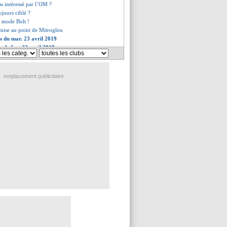
s intéressé par l’OM ?
ujours ciblé ?
 mode Bolt !
 mise au point de Mitroglou
es du mar. 23 avril 2019
s du lun. 22 avril 2019
emplacement publicitaire