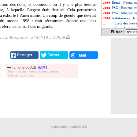
Roma
: Nzonzi pa
24/04
tition des dons) et donneront où il y a le plus besoin.
PSG
: Boateng to
24/04
e, à laquelle l’argent était destiné. Cela permettrait
PSG
: Mbappé en
24/04
 a exhorté l’Américaine. Un coup de gueule que devrait
Galatasaray
: la
24/04
 du monde 1998 s’était récemment étonné que "des
Liste des brèv
...
 référence au sort des migrants.
Liste des brève
...
Filtrer :
 Lantheaume - 24/04/19 à 13h59
Partager
Twitter
Mail
la fiche de
Adil
RAMI
bilan, matchs, temps de jeu, carriée,
sélections, photos, ...
emplacement publicitaire