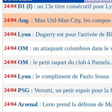
de
24/04
D1 (f)
: un 13e titre consécutif pour L
lecture
24/04
Ang.
: Man Utd-Man City, les compos
OK
24/04
Lyon
: Dugarry est pour l'arrivée de B
24/04
OM
: un attaquant colombien dans le 
24/04
OM
: le petit taquet du club à Pamel
24/04
Lyon
: le compliment de Paulo Sousa
24/04
PSG
: Verratti, un petit espoir pour la 
24/04
Arsenal
: Leno prend la défense de Mu