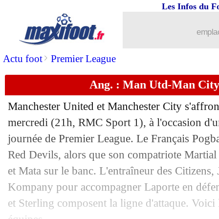
Les Infos du F
emplac
>
Actu foot
Premier League
Ang. : Man Utd-Man City,
Manchester United et Manchester City s'affron
mercredi (21h, RMC Sport 1), à l'occasion d'u
journée de Premier League. Le Français Pogba
Red Devils, alors que son compatriote Marti
et Mata sur le banc. L'entraîneur des Citizens,
...
brèves d'AUJOURD'HUI ( 6 août 202
Kompany pour accompagner Laporte en défen
et Sterling composent la ligne d'attaque. Voic
...
Liste des brèves du jeu. 25 avril 2019