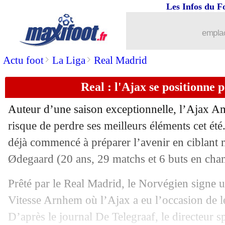
Les Infos du F
24/04
Ang.
: les Wolves corrigent Arsenal !
emplac
24/04
Ang.
: Man Utd 0-2 Man City (fini)
>
>
Actu foot
La Liga
Real Madrid
24/04
PSG
: un doute pour l'avenir de Kim
Real : l'Ajax se positionne
24/04
Esp.
: l'Atletico enchaîne contre Valen
Auteur d’une saison exceptionnelle, l’Ajax Am
24/04
OM
: Sanson plaît aussi en Italie
risque de perdre ses meilleurs éléments cet été
déjà commencé à préparer l’avenir en ciblant 
24/04
D1 (f)
: un 13e titre consécutif pour L
Ødegaard
(20 ans, 29 matchs et 6 buts en cham
24/04
Ang.
: Man Utd-Man City, les compos
Prêté par le Real Madrid, le Norvégien signe 
Vitesse Arnhem où l’Ajax a eu l’occasion de le
24/04
Lyon
: Dugarry est pour l'arrivée de B
D’après le journal De Telegraaf, le directeur s