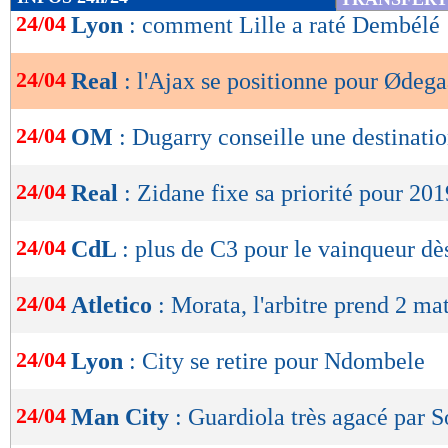
de
24/04
Lyon
: comment Lille a raté Dembélé
lecture
24/04
Real
: l'Ajax se positionne pour Ødeg
OK
24/04
OM
: Dugarry conseille une destinati
24/04
Real
: Zidane fixe sa priorité pour 20
24/04
CdL
: plus de C3 pour le vainqueur dè
24/04
Atletico
: Morata, l'arbitre prend 2 ma
24/04
Lyon
: City se retire pour Ndombele
24/04
Man City
: Guardiola très agacé par S