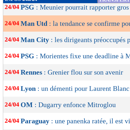
de
24/04
PSG
: Meunier pourrait rapporter gros
lecture
24/04
Man Utd
: la tendance se confirme p
OK
24/04
Man City
: les dirigeants préoccupés 
24/04
PSG
: Morientes fixe une deadline à
24/04
Rennes
: Grenier flou sur son avenir
24/04
Lyon
: un démenti pour Laurent Blanc
24/04
OM
: Dugarry enfonce Mitroglou
24/04
Paraguay
: une panenka ratée, il est vi