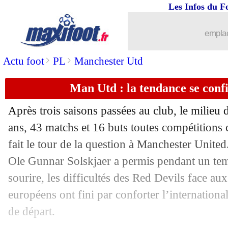
Les Infos du F
24/04
Bayern
: Thiago attend Hernandez
emplac
24/04
Lyon
: comment Lille a raté Dembélé
>
>
Actu foot
PL
Manchester Utd
24/04
Real
: l'Ajax se positionne pour Ødeg
Man Utd : la tendance se con
24/04
OM
: Dugarry conseille une destinati
Après trois saisons passées au club, le milieu 
24/04
Real
: Zidane fixe sa priorité pour 20
ans, 43 matchs et 16 buts toutes compétitions 
fait le tour de la question à Manchester United.
24/04
CdL
: plus de C3 pour le vainqueur dè
Ole Gunnar Solskjaer a permis pendant un tem
sourire, les difficultés des Red Devils face aux
24/04
Atletico
: Morata, l'arbitre prend 2 ma
européens ont fini par conforter l’international
de départ.
24/04
Lyon
: City se retire pour Ndombele