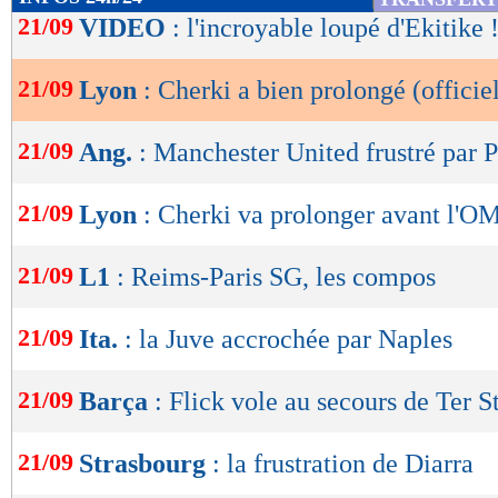
de
21/09
VIDEO
: l'incroyable loupé d'Ekitike 
lecture
21/09
Lyon
: Cherki a bien prolongé (officie
OK
21/09
Ang.
: Manchester United frustré par 
21/09
Lyon
: Cherki va prolonger avant l'OM
21/09
L1
: Reims-Paris SG, les compos
21/09
Ita.
: la Juve accrochée par Naples
21/09
Barça
: Flick vole au secours de Ter S
21/09
Strasbourg
: la frustration de Diarra