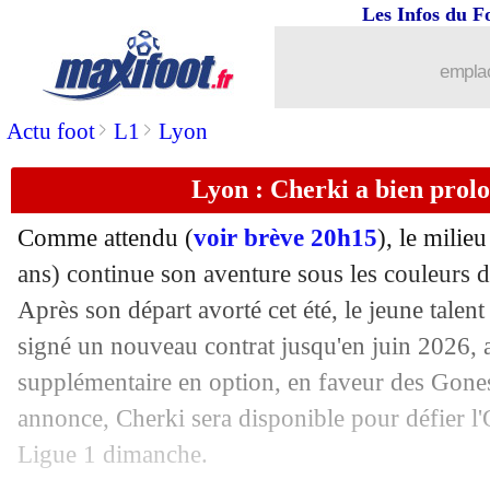
Les Infos du F
21/09
PSG
: Dembélé bat déjà sa marque de
emplac
21/09
Reims
: la fierté d'Elsner
>
>
Actu foot
L1
Lyon
21/09
PSG
: Dembélé patron ? Enrique répo
Lyon : Cherki a bien prolon
21/09
PSG
: Enrique taquine les journalistes
Comme attendu (
voir brève 20h15
), le milie
21/09
PSG
: sentiments mitigés pour Neves
ans) continue son aventure sous les couleurs 
Après son départ avorté cet été, le jeune talent
21/09
Reims
: Munetsi savoure le nul
signé un nouveau contrat jusqu'en juin 2026,
supplémentaire en option, en faveur des Gones
21/09
PSG
: Kolo Muani se contente d'un po
annonce, Cherki sera disponible pour défier l
Ligue 1 dimanche.
21/09
Esp.
: Mbappé et Vinicius font le show