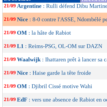
de
21/09
Argentine
: Rulli défend Dibu Martin
lecture
21/09
Nice
: 8-0 contre l'ASSE, Ndombélé p
OK
21/09
OM
: la hâte de Rabiot
21/09
L1
: Reims-PSG, OL-OM sur DAZN
21/09
Waalwijk
: Ihattaren prêt à lancer sa c
21/09
Nice
: Haise garde la tête froide
21/09
OM
: Djibril Cissé motive Wahi
21/09
EdF
: vers une absence de Rabiot en o