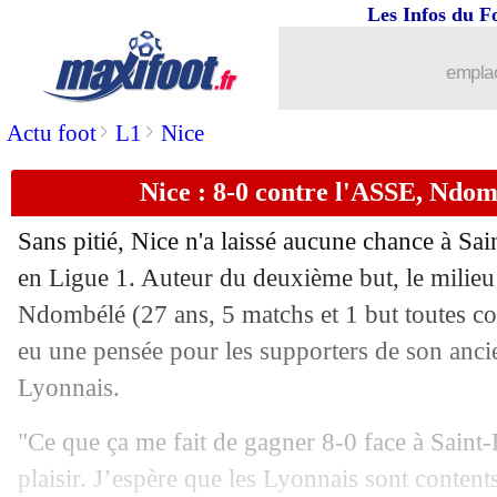
Les Infos du F
21/09
All.
: Olise régale, le Bayern déroule !
emplac
21/09
PSG
: Mbappé, le club a fait appel
>
>
Actu foot
L1
Nice
21/09
VIDEO
: la superbe volée de Mbeumo
Nice : 8-0 contre l'ASSE, Ndom
21/09
OM
: Gomis juge la concurrence Wa
Sans pitié, Nice n'a laissé aucune chance à Sai
21/09
L2
: le classement complet
en Ligue 1. Auteur du deuxième but, le milieu
Ndombélé
(27 ans, 5 matchs et 1 but toutes co
21/09
L2
: Lorient accroche Metz
eu une pensée pour les supporters de son anci
Lyonnais.
21/09
L1
: Lille-Strasbourg, les compos
"Ce que ça me fait de gagner 8-0 face à Saint-
21/09
Barça
: Fati, le plan de Flick
plaisir. J’espère que les Lyonnais sont content