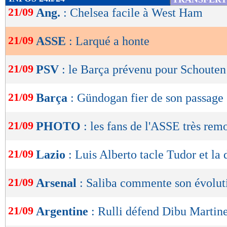
de
21/09
Ang.
: Chelsea facile à West Ham
Lu 16.288 fois
- Youcef Touaitia 
lecture
21/09
ASSE
: Larqué a honte
OK
21/09
PSV
: le Barça prévenu pour Schouten
21/09
Barça
: Gündogan fier de son passage
21/09
PHOTO
: les fans de l'ASSE très rem
21/09
Lazio
: Luis Alberto tacle Tudor et la 
21/09
Arsenal
: Saliba commente son évolut
21/09
Argentine
: Rulli défend Dibu Martin