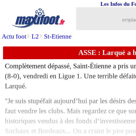
Les Infos du F
21/09
Lille
: Meunier veut voir du positif
emplac
21/09
L1
: Lille 3-3 Strasbourg (fini)
>
>
Actu foot
L2
St-Etienne
21/09
Monaco
: Hütter a déjà prévu de faire
ASSE : Larqué a 
21/09
PSG
: Sarkozy épingle Mbappé !
Complètement dépassé, Saint-Étienne a pris un
21/09
L1
: Rennes-Lens, les compos
(8-0), vendredi en Ligue 1. Une terrible défai
Larqué.
21/09
Ang.
: Liverpool s'amuse, Tottenham r
"Je suis stupéfait aujourd’hui par les désirs de
21/09
Milan
: Fonseca se sent toujours sout
faut vendre les clubs. Mais regardez ce que so
historiques vendus à des fonds d’investissem
21/09
All.
: Olise régale, le Bayern déroule !
Sochaux et Bordeaux... On a craint le pire pou