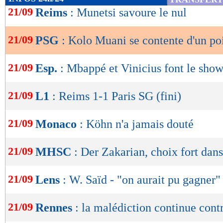
de
21/09
Reims
: Munetsi savoure le nul
lecture
21/09
PSG
: Kolo Muani se contente d'un po
OK
21/09
Esp.
: Mbappé et Vinicius font le show
21/09
L1
: Reims 1-1 Paris SG (fini)
21/09
Monaco
: Köhn n'a jamais douté
21/09
MHSC
: Der Zakarian, choix fort dans
21/09
Lens
: W. Saïd - "on aurait pu gagner"
21/09
Rennes
: la malédiction continue cont