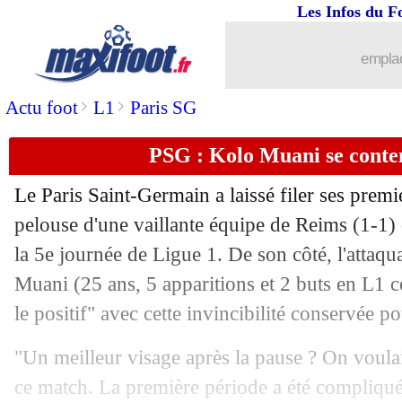
Les Infos du F
emplac
>
>
Actu foot
L1
Paris SG
PSG : Kolo Muani se conten
Le Paris Saint-Germain a laissé filer ses premie
pelouse d'une vaillante équipe de Reims (1-1) 
la 5e journée de Ligue 1. De son côté, l'attaq
Muani
(25 ans, 5 apparitions et 2 buts en L1 ce
le positif" avec cette invincibilité conservée po
"Un meilleur visage après la pause ? On voulai
ce match. La première période a été compliqué