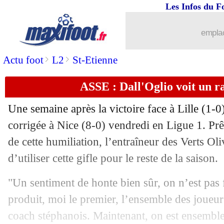
Les Infos du F
21/09
Barça
: Fati, le plan de Flick
emplac
21/09
OM
: Rulli raconte l'impact de De Zer
>
>
Actu foot
L2
St-Etienne
21/09
Ang.
: Chelsea facile à West Ham
ASSE : Dall'Oglio voit un ra
21/09
ASSE
: Larqué a honte
Une semaine après la victoire face à Lille (1-0
corrigée à Nice (8-0) vendredi en Ligue 1. Prê
21/09
PSV
: le Barça prévenu pour Schouten
de cette humiliation, l’entraîneur des Verts Ol
21/09
d’utiliser cette gifle pour le reste de la saison.
Barça
: Gündogan fier de son passage
"Un sentiment de honte bien sûr, on n’est pas 
21/09
PHOTO
: les fans de l'ASSE très rem
produit, moi le premier, l’ensemble des joueurs
21/09
Lazio
: Luis Alberto tacle Tudor et la 
coach stéphanois. Maintenant, on est ensemble