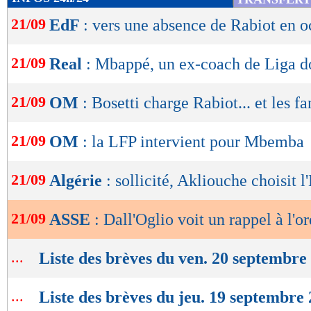
de
entraîneur.
21/09
EdF
: vers une absence de Rabiot en o
lecture
Lu 10.909 fois
- Eric Bethsy - 
OK
21/09
Real
: Mbappé, un ex-coach de Liga d
21/09
OM
: Bosetti charge Rabiot... et les fa
21/09
OM
: la LFP intervient pour Mbemba
21/09
Algérie
: sollicité, Akliouche choisit l
21/09
ASSE
: Dall'Oglio voit un rappel à l'o
...
Liste des brèves du ven. 20 septembre
...
Liste des brèves du jeu. 19 septembre