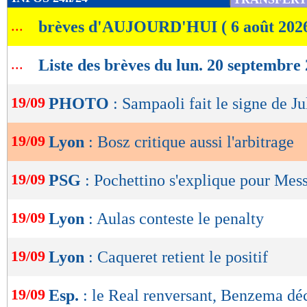
de
...
brèves d'AUJOURD'HUI ( 6 août 202
lecture
OK
...
Liste des brèves du lun. 20 septembre
19/09
PHOTO
: Sampaoli fait le signe de Ju
19/09
Lyon
: Bosz critique aussi l'arbitrage
19/09
PSG
: Pochettino s'explique pour Mess
19/09
Lyon
: Aulas conteste le penalty
19/09
Lyon
: Caqueret retient le positif
19/09
Esp.
: le Real renversant, Benzema déc