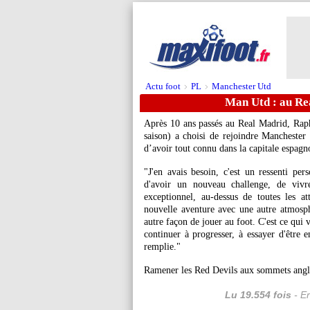
Actu foot
PL
Manchester Utd
>
>
Man Utd : au Rea
Après 10 ans passés au Real Madrid, Rap
saison) a choisi de rejoindre Manchester 
d’avoir tout connu dans la capitale espagn
"J'en avais besoin, c'est un ressenti per
d'avoir un nouveau challenge, de viv
exceptionnel, au-dessus de toutes les at
nouvelle aventure avec une autre atmosphè
autre façon de jouer au foot. C'est ce qui
continuer à progresser, à essayer d'être 
remplie."
Ramener les Red Devils aux sommets anglais
Lu 19.554 fois
- Er