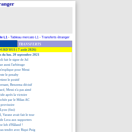
tranger
de L1
-
Tableau mercato L1
-
Transferts étranger
TRANSFERTS
OURD'HUI ( 7 août 2026)
es du lun. 20 septembre 2021
li fait le signe de Jul
ue aussi l'arbitrage
 s'explique pour Messi
este le penalty
tient le positif
versant, Benzema décisif
acé, Messi n'a pas aimé
ide après la victoire
rochée par le Milan AC
 provisoire
 Lyon (fini)
l, Varane avait fait le tour
 de Leca aux supporters
rbe lob d'Håland !
as tendre avec Riqui Puig