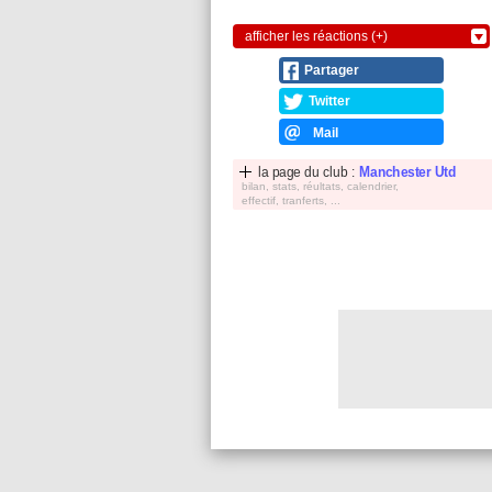
afficher les réactions (+)
Partager
Twitter
Mail
la page du club :
Manchester Utd
bilan, stats, réultats, calendrier,
effectif, tranferts, ...