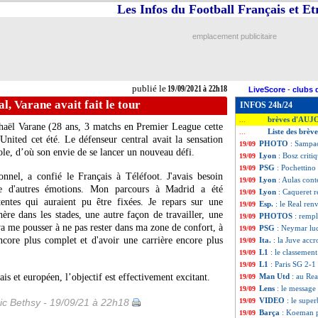
Les Infos du Football Français et E
emplacement publicitaire
publié le
19/09/2021 à 22h18
LiveScore
-
clubs 
l, Varane avait fait le tour
INFOS 24h/24
brèves d'AUJ
...
haël Varane (28 ans, 3 matchs en Premier League cette
Liste des brèv
...
United cet été. Le défenseur central avait la sensation
PHOTO
: Sampao
19/09
ole, d’où son envie de se lancer un nouveau défi.
Lyon
: Bosz critiq
19/09
PSG
: Pochettino
19/09
sonnel, a confié le Français à Téléfoot. J'avais besoin
Lyon
: Aulas cont
19/09
re d'autres émotions. Mon parcours à Madrid a été
Lyon
: Caqueret re
19/09
tentes qui auraient pu être fixées. Je repars sur une
Esp.
: le Real ren
19/09
re dans les stades, une autre façon de travailler, une
PHOTOS
: rempl
19/09
 va me pousser à ne pas rester dans ma zone de confort, à
PSG
: Neymar luc
19/09
encore plus complet et d'avoir une carrière encore plus
Ita.
: la Juve acc
19/09
L1
: le classement
19/09
L1
: Paris SG 2-1
19/09
 et européen, l’objectif est effectivement excitant.
Man Utd
: au Rea
19/09
Lens
: le message
19/09
VIDEO
: le supe
ic Bethsy - 19/09/21 à 22h18
19/09
Barça
: Koeman p
19/09