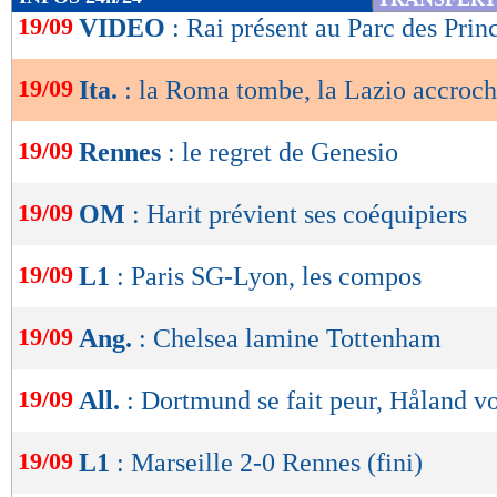
de
19/09
VIDEO
: Rai présent au Parc des Prin
lecture
19/09
Ita.
: la Roma tombe, la Lazio accroc
OK
19/09
Rennes
: le regret de Genesio
19/09
OM
: Harit prévient ses coéquipiers
19/09
L1
: Paris SG-Lyon, les compos
19/09
Ang.
: Chelsea lamine Tottenham
19/09
All.
: Dortmund se fait peur, Håland v
19/09
L1
: Marseille 2-0 Rennes (fini)