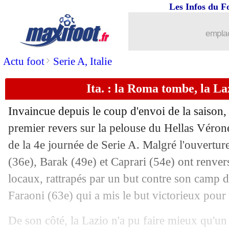
Les Infos du F
...
Liste des brèves du lun. 20 septembre
emplac
19/09
PHOTO
: Sampaoli fait le signe de Ju
>
Actu foot
Serie A, Italie
19/09
Lyon
: Bosz critique aussi l'arbitrage
Ita. : la Roma tombe, la L
19/09
PSG
: Pochettino s'explique pour Mess
Invaincue depuis le coup d'envoi de la saiso
19/09
Lyon
: Aulas conteste le penalty
premier revers sur la pelouse du Hellas Véron
de la 4e journée de Serie A. Malgré l'ouverture
19/09
Lyon
: Caqueret retient le positif
(36e), Barak (49e) et Caprari (54e) ont renver
locaux, rattrapés par un but contre son camp d'
19/09
Esp.
: le Real renversant, Benzema déc
Faraoni (63e) qui a mis le but victorieux pour
19/09
PHOTOS
: remplacé, Messi n'a pas a
De son côté, la Lazio n'a pu faire mieux qu'un 