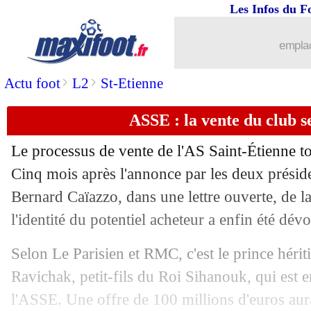
Les Infos du F
19/09
Nice
: la frustration de Todibo
emplac
19/09
L1
: Nice 2-2 Monaco (fini)
>
>
Actu foot
L2
St-Etienne
19/09
Man Utd
: Jones a vécu un "enfer"
ASSE : la vente du club 
19/09
OM
: décès de René Malleville
Le processus de vente de l'AS Saint-Étienne tou
Cinq mois après l'annonce par les deux prési
19/09
L1
: Troyes-Montpellier, les compos
Bernard Caïazzo, dans une lettre ouverte, de l
19/09
l'identité du potentiel acheteur a enfin été dévo
L1
: Reims-Lorient, les compos
Selon Le Parisien et RMC, c'est le prince hé
19/09
L1
: Clermont-Brest, les compos
Ravichak, petit-fils du Roi Sihanouk, qui est 
19/09
L1
: Angers-Nantes, les compos
l'ASSE. Une offre de 100 millions d'euros aurai