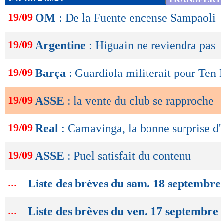
de
19/09
OM
: De la Fuente encense Sampaoli
lecture
OK
19/09
Argentine
: Higuain ne reviendra pas
19/09
Barça
: Guardiola militerait pour Ten
19/09
ASSE
: la vente du club se rapproche
19/09
Real
: Camavinga, la bonne surprise d
19/09
ASSE
: Puel satisfait du contenu
...
Liste des brèves du sam. 18 septembr
...
Liste des brèves du ven. 17 septembre