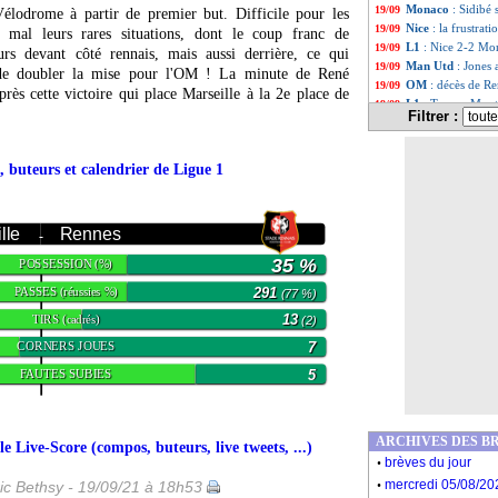
Monaco
: Sidibé 
19/09
élodrome à partir de premier but. Difficile pour les
Nice
: la frustrat
19/09
 mal leurs rares situations, dont le coup franc de
L1
: Nice 2-2 Mon
19/09
rs devant côté rennais, mais aussi derrière, ce qui
Man Utd
: Jones 
19/09
) de doubler la mise pour l'OM ! La minute de René
OM
: décès de Re
19/09
près cette victoire qui place Marseille à la 2e place de
L1
: Troyes-Montp
19/09
Filtrer :
L1
: Reims-Lorien
19/09
L1
: Clermont-Bre
19/09
L1
: Angers-Nant
19/09
, buteurs et calendrier de Ligue 1
PSG
: Ramos "imp
19/09
Man Utd
: 7 joue
19/09
OM
: Sampaoli, R
19/09
lle
Rennes
-
Nice
: Gouiri relè
19/09
L1
: Nice-Monaco
19/09
35 %
POSSESSION
(%)
Tottenham
: Jim
19/09
PASSES
291
(réussies %)
Lyon
: Shaqiri vo
(77 %)
19/09
Lyon
: Paqueta et
19/09
TIRS
13
(cadrés)
(2)
OM
: De la Fuen
19/09
CORNERS JOUES
7
Argentine
: Higu
19/09
Barça
: Guardiol
19/09
FAUTES SUBIES
5
ASSE
: la vente 
19/09
Real
: Camavinga,
19/09
ASSE
: Puel satis
19/09
ARCHIVES DES B
Liste des brèv
...
 Live-Score (compos, buteurs, live tweets, ...)
.
brèves du jour
Liste des brèv
...
.
mercredi 05/08/20
ic Bethsy - 19/09/21 à 18h53