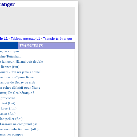
tranger
 Lyon (fini)
l, Varane avait fait le tour
 de Leca aux supporters
rbe lob d'Håland !
as tendre avec Riqui Puig
sent au Parc des Princes
be, la Lazio accrochée
de L1
-
Tableau mercato L1
-
Transferts étranger
t de Genesio
TRANSFERTS
ent ses coéquipiers
on, les compos
amine Tottenham
 fait peur, Håland voit double
0 Rennes (fini)
ouaré - "on n'a jamais douté"
nne direction" pour Kovac
 d'amour de Depay au club
un échec définitif pour Niang
uteur, De Gea héroïque !
 provisoire
rient (fini)
 Brest (fini)
antes (fini)
ontpellier (fini)
Lizarazu ne comprend pas
ouveau sélectionneur (off.)
nnes, les compos