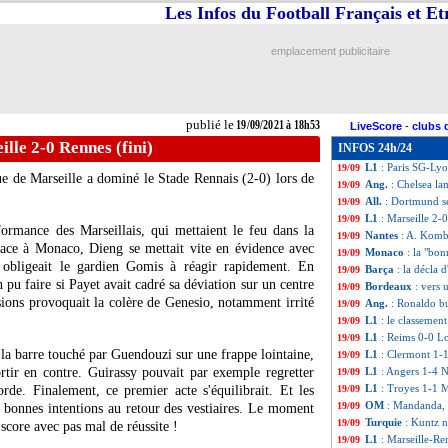
Les Infos du Football Français et E
L1
: Paris SG 2-1
19/09
Man Utd
: au Rea
19/09
Lens
: le message
19/09
emplacement publicitaire
VIDEO
: le supe
19/09
Barça
: Koeman p
19/09
VIDEO
: Rai pré
19/09
Ita.
: la Roma tom
19/09
publié le
19/09/2021 à 18h53
LiveScore
-
clubs 
Rennes
: le regre
19/09
ille 2-0 Rennes (fini)
INFOS 24h/24
OM
: Harit prévi
19/09
L1
: Paris SG-Ly
19/09
e de Marseille a dominé le Stade Rennais (2-0) lors de
Ang.
: Chelsea l
19/09
All.
: Dortmund se
19/09
L1
: Marseille 2-
19/09
ormance des Marseillais, qui mettaient le feu dans la
Nantes
: A. Komb
19/09
ace à Monaco, Dieng se mettait vite en évidence avec
Monaco
: la "bo
19/09
 obligeait le gardien Gomis à réagir rapidement. En
Barça
: la décla
19/09
n pu faire si Payet avait cadré sa déviation sur un centre
Bordeaux
: vers 
19/09
sions provoquait la colère de Genesio, notamment irrité
Ang.
: Ronaldo b
19/09
L1
: le classement
19/09
L1
: Reims 0-0 Lo
19/09
 la barre touché par Guendouzi sur une frappe lointaine,
L1
: Clermont 1-1
19/09
rtir en contre. Guirassy pouvait par exemple regretter
L1
: Angers 1-4 N
19/09
L1
: Troyes 1-1 M
rde. Finalement, ce premier acte s'équilibrait. Et les
19/09
OM
: Mandanda, 
19/09
 bonnes intentions au retour des vestiaires. Le moment
Turquie
: Kuntz n
19/09
score avec pas mal de réussite !
L1
: Marseille-Re
19/09