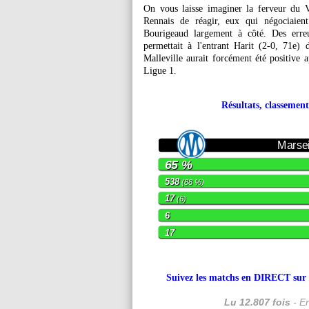
On vous laisse imaginer la ferveur du V
Rennais de réagir, eux qui négociaient
Bourigeaud largement à côté. Des erreu
permettait à l'entrant Harit (2-0, 71e
Malleville aurait forcément été positive a
Ligue 1.
Résultats, classement
Marsei
65 %
538
(88 %)
17
(6)
6
17
Suivez les matchs en DIRECT sur le
Lu 12.807 fois
- Er