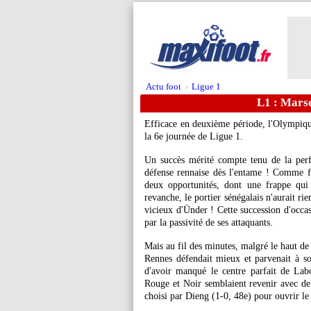
Actu foot
Ligue 1
>
L1 : Marse
Efficace en deuxième période, l'Olympiqu
la 6e journée de Ligue 1.
Un succès mérité compte tenu de la perf
défense rennaise dès l'entame ! Comme f
deux opportunités, dont une frappe qui
revanche, le portier sénégalais n'aurait rie
vicieux d'Ünder ! Cette succession d'occa
par la passivité de ses attaquants.
Mais au fil des minutes, malgré le haut de
Rennes défendait mieux et parvenait à so
d'avoir manqué le centre parfait de Labo
Rouge et Noir semblaient revenir avec de
choisi par Dieng (1-0, 48e) pour ouvrir le 