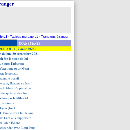
tranger
de L1
-
Tableau mercato L1
-
Transferts étranger
TRANSFERTS
OURD'HUI ( 7 août 2026)
es du lun. 20 septembre 2021
li fait le signe de Jul
ue aussi l'arbitrage
 s'explique pour Messi
este le penalty
tient le positif
versant, Benzema décisif
acé, Messi n'a pas aimé
ide après la victoire
rochée par le Milan AC
 provisoire
 Lyon (fini)
l, Varane avait fait le tour
 de Leca aux supporters
rbe lob d'Håland !
as tendre avec Riqui Puig