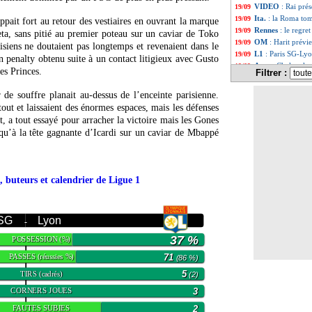
VIDEO
: Rai pré
19/09
Ita.
: la Roma tom
19/09
appait fort au retour des vestiaires en ouvrant la marque
Rennes
: le regre
19/09
ta, sans pitié au premier poteau sur un caviar de Toko
OM
: Harit prévi
19/09
isiens ne doutaient pas longtemps et revenaient dans le
L1
: Paris SG-Ly
19/09
 penalty obtenu suite à un contact litigieux avec Gusto
Ang.
: Chelsea l
19/09
es Princes.
Filtrer :
All.
: Dortmund se
19/09
L1
: Marseille 2-
19/09
de souffre planait au-dessus de l’enceinte parisienne.
Nantes
: A. Komb
19/09
tout et laissaient des énormes espaces, mais les défenses
Monaco
: la "bo
19/09
, a tout essayé pour arracher la victoire mais les Gones
Barça
: la décla
19/09
squ’à la tête gagnante d’Icardi sur un caviar de Mbappé
Bordeaux
: vers 
19/09
Ang.
: Ronaldo b
19/09
L1
: le classement
19/09
L1
: Reims 0-0 Lo
19/09
, buteurs et calendrier de Ligue 1
L1
: Clermont 1-1
19/09
L1
: Angers 1-4 N
19/09
L1
: Troyes 1-1 M
19/09
 SG
Lyon
OM
: Mandanda, 
19/09
-
Turquie
: Kuntz n
19/09
37 %
POSSESSION
(%)
L1
: Marseille-Re
19/09
Monaco
: Sidibé 
19/09
PASSES
71
(réussies %)
(86 %)
Nice
: la frustrat
19/09
TIRS
5
(cadrés)
(2)
L1
: Nice 2-2 Mon
19/09
CORNERS JOUES
3
Man Utd
: Jones 
19/09
OM
: décès de Re
19/09
FAUTES SUBIES
2