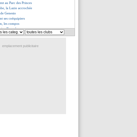
sent au Parc des Princes
be, la Lazio accrochée
t de Genesio
ent ses coéquipiers
on, les compos
amine Tottenham
 fait peur, Håland voit double
0 Rennes (fini)
ouaré - "on n'a jamais douté"
emplacement publicitaire
nne direction" pour Kovac
 d'amour de Depay au club
un échec définitif pour Niang
uteur, De Gea héroïque !
 provisoire
rient (fini)
 Brest (fini)
antes (fini)
ontpellier (fini)
Lizarazu ne comprend pas
ouveau sélectionneur (off.)
nnes, les compos
s'en contente
ion de Todibo
aco (fini)
a vécu un "enfer"
né Malleville