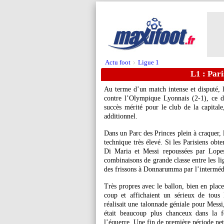
Actu foot
Ligue 1
>
L1 : Pari
Au terme d’un match intense et disputé, l
contre l’Olympique Lyonnais (2-1), ce 
succès mérité pour le club de la capitale
additionnel.
Dans un Parc des Princes plein à craquer,
technique très élevé. Si les Parisiens obt
Di Maria et Messi repoussées par Lopes
combinaisons de grande classe entre les li
des frissons à Donnarumma par l’intermédi
Très propres avec le ballon, bien en plac
coup et affichaient un sérieux de tous
réalisait une talonnade géniale pour Messi
était beaucoup plus chanceux dans la 
l’équerre. Une fin de première période ne