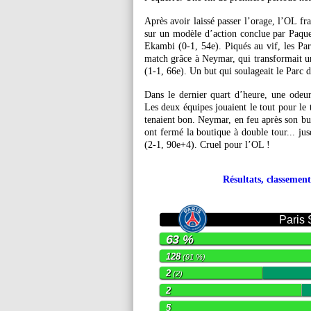
Après avoir laissé passer l’orage, l’OL fr
sur un modèle d’action conclue par Paque
Ekambi (0-1, 54e). Piqués au vif, les Par
match grâce à Neymar, qui transformait un
(1-1, 66e). Un but qui soulageait le Parc d
Dans le dernier quart d’heure, une odeur 
Les deux équipes jouaient le tout pour le 
tenaient bon. Neymar, en feu après son but
ont fermé la boutique à double tour... ju
(2-1, 90e+4). Cruel pour l’OL !
Résultats, classement
Paris
63 %
128
(91 %)
2
(2)
2
5