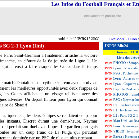
Les Infos du Football Français et E
emplacement publicitaire
publié le
19/09/2021 à 22h39
LiveScore
-
clubs 
s SG 2-1 Lyon (fini)
INFOS 24h/24
brèves d'AUJ
...
e Paris Saint-Germain a finalement arraché la victoire
Liste des brèv
...
dimanche, en clôture de la 6e journée de Ligue 1. Un
PHOTO
: Sampao
19/09
, qui a réussi à faire craquer les Gones dans le temps
Lyon
: Bosz critiq
19/09
PSG
: Pochettino
19/09
Lyon
: Aulas cont
19/09
 le match débutait sur un rythme soutenu avec un niveau
Lyon
: Caqueret re
19/09
enaient les meilleures opportunités avec deux frappes de
Esp.
: le Real ren
19/09
, les Gones affichaient un visage reluisant avec des
PHOTOS
: rempl
19/09
gnes adverses. Un départ flatteur pour Lyon qui donnait
PSG
: Neymar luc
19/09
aire de Shaqiri.
Ita.
: la Juve acc
19/09
L1
: le classement
19/09
e tactiquement, les deux équipes se rendaient coup pour
L1
: Paris SG 2-1
19/09
 les instants. Discret durant une demi-heure, Neymar
Man Utd
: au Rea
19/09
Lens
: le message
, qui perdait son duel avec Lopes. Le gardien portugais
19/09
VIDEO
: le supe
19/09
foulée sur un coup franc de La Pulga qui percutait
Barça
: Koeman p
19/09
ttement dominée par un PSG de plus en plus pressant.