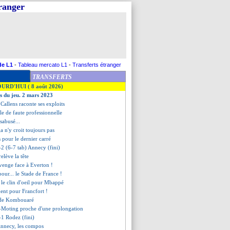
tranger
de L1
-
Tableau mercato L1
-
Transferts étranger
TRANSFERTS
OURD'HUI ( 8 août 2026)
es du jeu. 2 mars 2023
 Callens raconte ses exploits
le de faute professionnelle
abusé...
 n'y croit toujours pas
és pour le dernier carré
-2 (6-7 tab) Annecy (fini)
elève la tête
 venge face à Everton !
 pour... le Stade de France !
, le clin d'oeil pour Mbappé
ent pour Francfort !
té de Kombouaré
-Moting proche d'une prolongation
-1 Rodez (fini)
Annecy, les compos