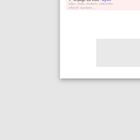
bilan, stats, réultats, calendrier,
effectif, tranferts, ...