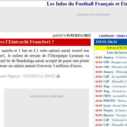
Les Infos du Football Français et E
emplacement publicitaire
publié le
01/03/2023 à 18h52
LiveScore
-
clubs 
rs l'Eintracht Francfort ?
INFOS 24h/24
brèves d'AUJ
...
matchs et 1 but en L1 cette saison) aurait trouvé son
Liste des brèv
...
rt1, le milieu de terrain de l'Olympique Lyonnais va
Annecy
: le héros
01/03
ctuel 6e de Bundesliga aurait accepté de payer une prime
OM
: Rongier par
01/03
verser un salaire annuel d'environ 3 millions d'euros.
OM
: Mbemba dés
01/03
Annecy
: Mouanga
01/03
ain Rigaux - 01/03/23 à 18h52
CdF
: les qualifi
01/03
CdF
: Marseille 2
01/03
Ang.
: Liverpool r
01/03
Ang.
: Arsenal se
01/03
FIFA
: un intérêt
emplacement publicitaire
01/03
PHOTO
: Delort
01/03
Lyon
: Aouar dém
01/03
Nantes
: la fier
01/03
Bayern
: Choupo
01/03
CdF
: Toulouse 6
01/03
CdF
: Marseille-
01/03