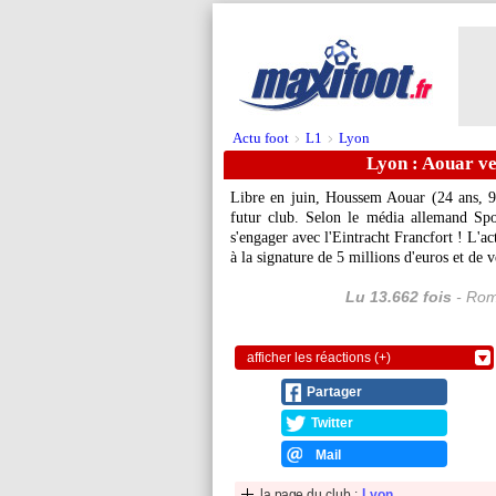
Actu foot
L1
Lyon
>
>
Lyon : Aouar ve
Libre en juin, Houssem Aouar (24 ans, 9 
futur club. Selon le média allemand Spo
s'engager avec l'Eintracht Francfort ! L'a
à la signature de 5 millions d'euros et de 
Lu 13.662 fois
- Rom
afficher les réactions (+)
Partager
Twitter
Mail
la page du club :
Lyon