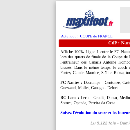
Actu foot
COUPE de FRANCE
>
CdF : Nan
Affiche 100% Ligue 1 entre le FC Nante
lors des quarts de finale de la Coupe de
l'entraîneur des Canaris Antoine Kombo
blessés. Dans le même temps, le coach n
Fortes, Claude-Maurice, Saïd et Buksa, tou
FC Nantes :
Descamps - Centonze, Caste
Guessand, Mollet, Ganago - Delort.
RC Lens :
Leca - Gradit, Danso, Medin
Sotoca, Openda, Pereira da Costa.
Suivez l'évolution du score et les bute
Lu 5.122 fois
- Damie