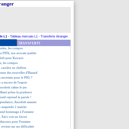
tranger
-Moting proche d'une prolongation
-1 Rodez (fini)
Annecy, les compos
Lens (fini)
lique les progrès de Schmeichel
 l'Eintracht Francfort ?
u de Guardiola sur Perrone
de L1
-
Tableau mercato L1
-
Transferts étranger
 groupes pour le Clasico
TRANSFERTS
s de Reina pour Vinicius
Rodez, les compos
la FIFA, son avocate justifie
térêt pour Kovacic
s, les compos
a carrière en chiffres
donne des nouvelles d'Hazard
s incertain pour le PSG ?
 a encore de l'espoir
ncelotti calme le jeu
 Mané prône la prudence
Souid reprend la parole !
épendance, Ancelotti assume
o suspendu 2 matchs
 rend hommage à Fontaine
o, Xavi voit un favori
n discours pour Fontaine
 revient sur ses difficultés