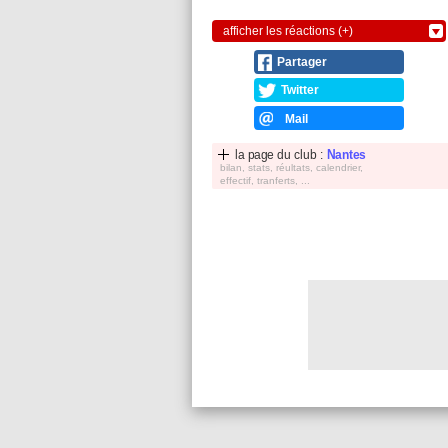
afficher les réactions (+)
Partager
Twitter
Mail
la page du club :
Nantes
bilan, stats, réultats, calendrier,
effectif, tranferts, ...