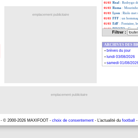
Real
: Rodrygo de
01/03
Roma
: Mourinho,
01/03
Lyon
: Riolo met
01/03
emplacement publicitaire
FFF
: un hommag
01/03
EdF
: Fontaine, 
01/03
PHOTO
: Giroud
01/03
Filtrer :
Juve
: Pogba, Alle
01/03
Real
: The Best, 
01/03
ARCHIVES DES B
FFF
: Riolo plai
01/03
.
PSG
: l'hommage
01/03
brèves du jour
.
Roma
: Mourinho 
01/03
lundi 03/08/2026
Divers
: Just Fon
01/03
.
samedi 01/08/202
PSG
: Kimpembe 
01/03
EdF
: Deschamps 
01/03
OM
: Mbemba a r
01/03
FFF
: Oudéa-Cast
01/03
Lyon
: Jeffinho, 
01/03
PSG
: le club ap
01/03
emplacement publicitaire
Torino
: Radonjic
01/03
Liste des brèv
...
Liste des brève
...
- © 2000-2026 MAXIFOOT -
choix de consentement
- L'actualité du
football
-