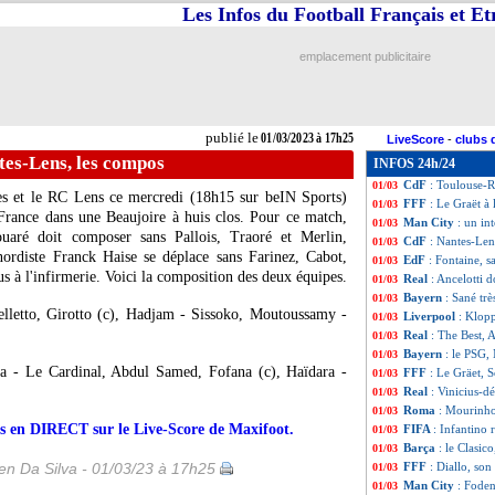
Les Infos du Football Français et E
Bayern
: Choupo
01/03
CdF
: Toulouse 6
01/03
CdF
: Marseille-
01/03
emplacement publicitaire
CdF
: Nantes 2-1 
01/03
Nice
: Digard exp
01/03
Lyon
: Aouar vers
01/03
Man City
: l'ave
01/03
publié le
01/03/2023 à 17h25
LiveScore
-
clubs 
Real-Barça
: les
01/03
tes-Lens, les compos
INFOS 24h/24
Real
: les conseil
01/03
CdF
: Toulouse-
01/03
s et le RC Lens ce mercredi (18h15 sur beIN Sports)
FFF
: Le Graët à 
01/03
 France dans une Beaujoire à huis clos. Pour ce match,
Man City
: un in
01/03
uaré doit composer sans Pallois, Traoré et Merlin,
CdF
: Nantes-Len
01/03
ordiste Franck Haise se déplace sans Farinez, Cabot,
EdF
: Fontaine, s
01/03
s à l'infirmerie. Voici la composition des deux équipes.
Real
: Ancelotti 
01/03
Bayern
: Sané trè
01/03
lletto, Girotto (c), Hadjam - Sissoko, Moutoussamy -
Liverpool
: Klopp
01/03
Real
: The Best, A
01/03
Bayern
: le PSG,
01/03
a - Le Cardinal, Abdul Samed, Fofana (c), Haïdara -
FFF
: Le Gräet, 
01/03
Real
: Vinicius-d
01/03
Roma
: Mourinh
01/03
urs en DIRECT sur le Live-Score de Maxifoot.
FIFA
: Infantino
01/03
Barça
: le Clasic
01/03
n Da Silva - 01/03/23 à 17h25
FFF
: Diallo, so
01/03
Man City
: Foden
01/03