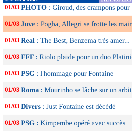
de
01/03
PHOTO
: Giroud, des crampons pour 
lecture
01/03
Juve
: Pogba, Allegri se frotte les mai
OK
01/03
Real
: The Best, Benzema très amer...
01/03
FFF
: Riolo plaide pour un duo Platin
01/03
PSG
: l'hommage pour Fontaine
01/03
Roma
: Mourinho se lâche sur un arbit
01/03
Divers
: Just Fontaine est décédé
01/03
PSG
: Kimpembe opéré avec succès