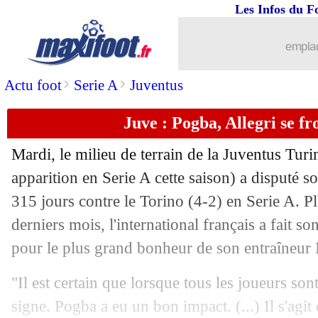
Les Infos du F
01/03
Bayern
: Sané très incertain pour le P
emplac
01/03
Liverpool
: Klopp a encore de l'espoir
>
>
Actu foot
Serie A
Juventus
01/03
Real
: The Best, Ancelotti calme le je
Juve : Pogba, Allegri se fr
01/03
Bayern
: le PSG, Mané prône la prud
Mardi, le milieu de terrain de la Juventus Tur
01/03
FFF
: Le Gräet, Souid reprend la parol
apparition en Serie A cette saison) a disputé 
315 jours contre le Torino (4-2) en Serie A. P
01/03
Real
: Vinicius-dépendance, Ancelott
derniers mois, l'international français a fait s
pour le plus grand bonheur de son entraîneur 
01/03
Roma
: Mourinho suspendu 2 matchs
"Il est certain que lorsque tous les joueurs son
01/03
FIFA
: Infantino rend hommage à Fon
signe. Pogba a eu un bon impact. (...) Il s'agi