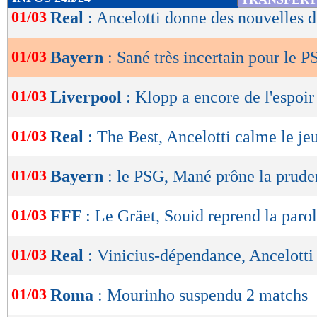
de
01/03
Real
: Ancelotti donne des nouvelles 
lecture
01/03
Bayern
: Sané très incertain pour le P
OK
01/03
Liverpool
: Klopp a encore de l'espoir
01/03
Real
: The Best, Ancelotti calme le je
01/03
Bayern
: le PSG, Mané prône la prud
01/03
FFF
: Le Gräet, Souid reprend la parol
01/03
Real
: Vinicius-dépendance, Ancelott
01/03
Roma
: Mourinho suspendu 2 matchs