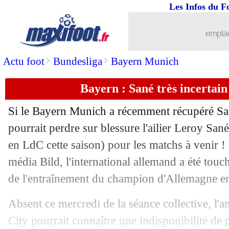
Les Infos du F
01/03
Lyon
: Aouar dément pour Francfort !
emplac
01/03
Nantes
: la fierté de Kombouaré
>
>
Actu foot
Bundesliga
Bayern Munich
01/03
Bayern
: Choupo-Moting proche d'une
Bayern : Sané très incertai
01/03
CdF
: Toulouse 6-1 Rodez (fini)
Si le Bayern Munich a récemment récupéré Sa
01/03
CdF
: Marseille-Annecy, les compos
pourrait perdre sur blessure l'ailier Leroy San
en LdC cette saison) pour les matchs à venir !
01/03
CdF
: Nantes 2-1 Lens (fini)
média Bild, l'international allemand a été touch
de l'entraînement du champion d'Allemagne en 
01/03
Nice
: Digard explique les progrès de
Absent ce mercredi de la séance collective, l'
01/03
Lyon
: Aouar vers l'Eintracht Francfor
City pourrait connaître une indisponibilité de 