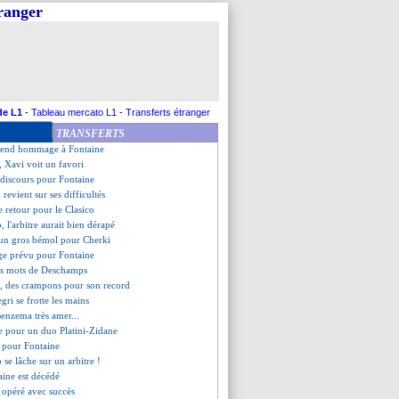
tranger
a carrière en chiffres
donne des nouvelles d'Hazard
s incertain pour le PSG ?
 a encore de l'espoir
ncelotti calme le jeu
 Mané prône la prudence
Souid reprend la parole !
de L1
-
Tableau mercato L1
-
Transferts étranger
épendance, Ancelotti assume
TRANSFERTS
o suspendu 2 matchs
 rend hommage à Fontaine
o, Xavi voit un favori
n discours pour Fontaine
 revient sur ses difficultés
 retour pour le Clasico
 l'arbitre aurait bien dérapé
 un gros bémol pour Cherki
e prévu pour Fontaine
les mots de Deschamps
, des crampons pour son record
gri se frotte les mains
Benzema très amer...
de pour un duo Platini-Zidane
 pour Fontaine
se lâche sur un arbitre !
taine est décédé
opéré avec succès