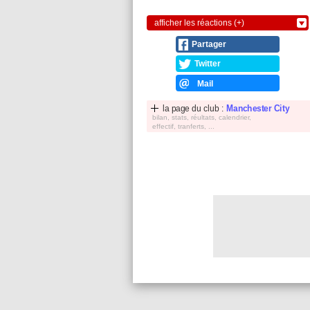
afficher les réactions (+)
Partager
Twitter
Mail
la page du club :
Manchester City
bilan, stats, réultats, calendrier,
effectif, tranferts, ...