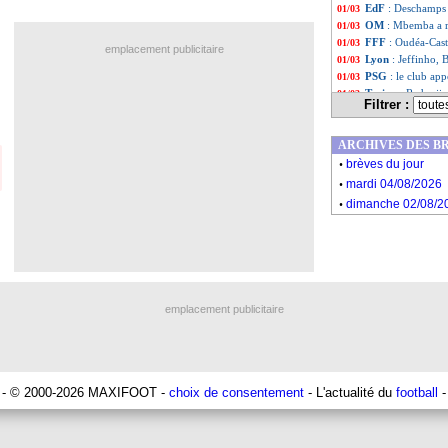
EdF
: Deschamps 
01/03
OM
: Mbemba a r
01/03
FFF
: Oudéa-Cast
01/03
emplacement publicitaire
Lyon
: Jeffinho, 
01/03
PSG
: le club ap
01/03
Torino
: Radonjic
01/03
Filtrer :
Liste des brèv
...
Liste des brève
...
ARCHIVES DES B
.
brèves du jour
.
mardi 04/08/2026
.
dimanche 02/08/2
emplacement publicitaire
- © 2000-2026 MAXIFOOT -
choix de consentement
- L'actualité du
football
-