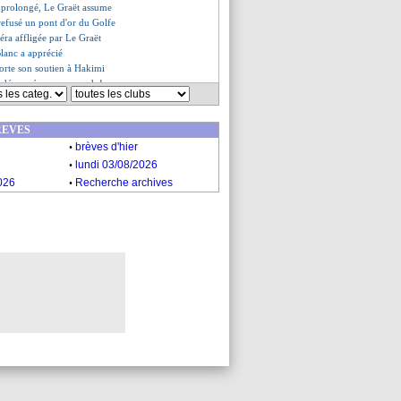
prolongé, Le Graët assume
efusé un pont d'or du Golfe
éra affligée par Le Graët
Blanc a apprécié
porte son soutien à Hakimi
 découpé par son coach !
es du mar. 28 février 2023
s du lun. 27 février 2023
REVES
.
brèves d'hier
.
lundi 03/08/2026
.
026
Recherche archives