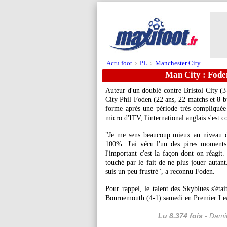
Actu foot
PL
Manchester City
>
>
Man City : Foden
Auteur d'un doublé contre Bristol City (
City Phil Foden (22 ans, 22 matchs et 8 b
forme après une période très compliqué
micro d'ITV, l'international anglais s'est co
"Je me sens beaucoup mieux au niveau d
100%. J'ai vécu l'un des pires moments
l'important c'est la façon dont on réagit.
touché par le fait de ne plus jouer autant
suis un peu frustré", a reconnu Foden.
Pour rappel, le talent des Skyblues s'étai
Bournemouth (4-1) samedi en Premier Le
Lu 8.374 fois
- Damie