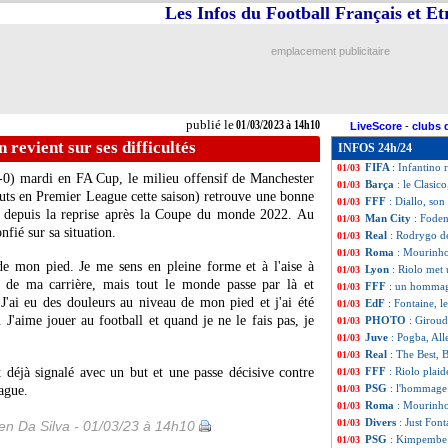
Les Infos du Football Français et E
EdF
: Fontaine, s
01/03
Real
: Ancelotti 
01/03
Bayern
: Sané trè
01/03
emplacement publicitaire
Liverpool
: Klopp
01/03
Real
: The Best, A
01/03
Bayern
: le PSG,
01/03
FFF
: Le Gräet, 
01/03
publié le
01/03/2023 à 14h10
LiveScore
-
clubs 
Real
: Vinicius-d
01/03
 revient sur ses difficultés
INFOS 24h/24
Roma
: Mourinh
01/03
FIFA
: Infantino
01/03
3-0) mardi en FA Cup, le milieu offensif de Manchester
Barça
: le Clasic
01/03
uts en Premier League cette saison) retrouve une bonne
FFF
: Diallo, so
01/03
e depuis la reprise après la Coupe du monde 2022. Au
Man City
: Foden
01/03
nfié sur sa situation.
Real
: Rodrygo de
01/03
Roma
: Mourinho,
01/03
e mon pied. Je me sens en pleine forme et à l'aise à
Lyon
: Riolo met
01/03
 de ma carrière, mais tout le monde passe par là et
FFF
: un hommag
01/03
 J'ai eu des douleurs au niveau de mon pied et j'ai été
EdF
: Fontaine, 
01/03
. J'aime jouer au football et quand je ne le fais pas, je
PHOTO
: Giroud
01/03
Juve
: Pogba, Alle
01/03
Real
: The Best, 
01/03
t déjà signalé avec un but et une passe décisive contre
FFF
: Riolo plai
01/03
PSG
: l'hommage
ague.
01/03
Roma
: Mourinho 
01/03
Divers
: Just Fon
01/03
n Da Silva - 01/03/23 à 14h10
PSG
: Kimpembe 
01/03