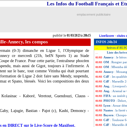
Les Infos du Football Français et E
emplacement publicitaire
publié le
01/03/2023 à 20h15
LiveScore
-
clubs 
lle-Annecy, les compos
INFOS 24h/24
brèves d'AUJ
...
Germain (0-3) dimanche en Ligue 1, l'Olympique de
Liste des brèv
...
 Annecy ce mercredi (21h, beIN Sports 1) au Stade
Annecy
: le héros
01/03
Coupe de France. Pour cette partie, l'entraîneur phocéen
OM
: Rongier par
01/03
pendu, mais aussi de Gigot, toujours à l'infirmerie. A
OM
: Mbemba dés
01/03
tent sur le banc, tout comme Vitinha qui était pourtant
Annecy
: Mouanga
01/03
la formation de Ligue 2 doit faire sans Mendy, suspendu,
CdF
: les qualifi
01/03
maz et Spano, blessés. Voici les compositions des deux
CdF
: Marseille 2
01/03
Ang.
: Liverpool r
01/03
Ang.
: Arsenal se
01/03
olasinac - Kaboré, Veretout, Guendouzi, Clauss -
FIFA
: un intérêt
01/03
PHOTO
: Delort
01/03
Lyon
: Aouar dém
01/03
aby, Lajugie, Bastian - Pajot (c), Kashi, Demoncy -
Nantes
: la fier
01/03
Bayern
: Choupo
01/03
CdF
: Toulouse 6
01/03
CdF
: Marseille-
urs en DIRECT sur le Live-Score de Maxifoot.
01/03