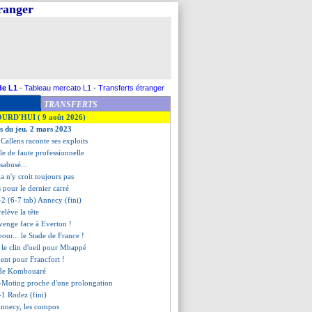
tranger
de L1
-
Tableau mercato L1
-
Transferts étranger
TRANSFERTS
OURD'HUI ( 9 août 2026)
es du jeu. 2 mars 2023
 Callens raconte ses exploits
le de faute professionnelle
abusé...
 n'y croit toujours pas
és pour le dernier carré
-2 (6-7 tab) Annecy (fini)
elève la tête
 venge face à Everton !
 pour... le Stade de France !
, le clin d'oeil pour Mbappé
ent pour Francfort !
té de Kombouaré
-Moting proche d'une prolongation
-1 Rodez (fini)
Annecy, les compos