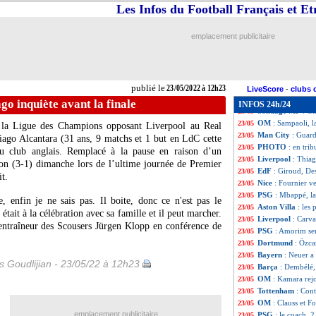
PSG
: Mbappé ex
23/05
Les Infos du Football Français et E
PSG
: son pouvoi
23/05
PSG
: la pressio
23/05
emplacement publicitaire
Dortmund
: Terz
23/05
Lens
: Clauss n'es
23/05
Palace
: Vieira n
23/05
PSG
: Sanches et
23/05
publié le
23/05/2022 à 12h23
Man Utd
: CR7, T
23/05
LiveScore
-
clubs 
Reims
: Ekitike, 
23/05
go inquiète avant la finale
INFOS 24h/24
Sondage MF
: Gi
23/05
OM
: Sampaoli, l
23/05
e la Ligue des Champions opposant Liverpool au Real
Man City
: Guard
23/05
iago Alcantara (31 ans, 9 matchs et 1 but en LdC cette
PHOTO
: en tri
23/05
 du club anglais. Remplacé à la pause en raison d’un
Liverpool
: Thiag
23/05
on (3-1) dimanche lors de l’ultime journée de Premier
EdF
: Giroud, Des
23/05
t.
Nice
: Fournier v
23/05
PSG
: Mbappé, la
23/05
e, enfin je ne sais pas. Il boite, donc ce n'est pas le
Aston Villa
: les
23/05
l était à la célébration avec sa famille et il peut marcher.
Liverpool
: Carval
23/05
’entraîneur des Scousers Jürgen Klopp en conférence de
PSG
: Amorim sera
23/05
Dortmund
: Özca
23/05
Bayern
: Neuer a
23/05
is Goudlijian - 23/05/22 à 12h23
Barça
: Dembélé,
23/05
OM
: Kamara rejo
23/05
Tottenham
: Cont
23/05
OM
: Clauss et F
23/05
emplacement publicitaire
PSG
: le coach, 
23/05