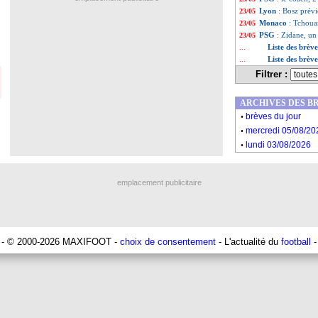
Lyon
: Bosz prévi
23/05
Monaco
: Tchoua
23/05
PSG
: Zidane, un
23/05
Liste des brèv
...
Liste des brèv
...
Filtrer :
ARCHIVES DES B
.
brèves du jour
.
mercredi 05/08/20
.
lundi 03/08/2026
emplacement publicitaire
- © 2000-2026 MAXIFOOT -
choix de consentement
- L'actualité du
football
-