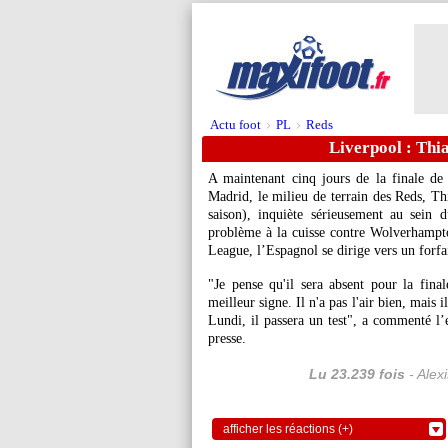
Actu foot
PL
Reds
>
>
Liverpool : Thia
A maintenant cinq jours de la finale d
Madrid, le milieu de terrain des Reds, Th
saison), inquiète sérieusement au sein
problème à la cuisse contre Wolverhampt
League, l’Espagnol se dirige vers un forfai
"Je pense qu'il sera absent pour la final
meilleur signe. Il n'a pas l'air bien, mais i
Lundi, il passera un test", a commenté l
presse.
Lu 23.239 fois
- Alex
afficher les réactions (+)