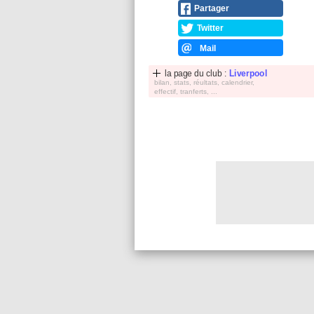
Partager
Twitter
Mail
la page du club :
Liverpool
bilan, stats, réultats, calendrier,
effectif, tranferts, ...