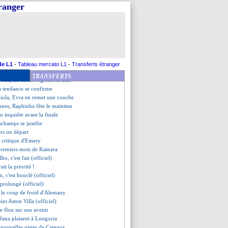
plique son revirement
tranger
r, la mise au point de Mbappé
n, Mbappé n'avait aucun souci
ic remplace Rose (officiel)
t pas pressé de partir
e sera pas poursuivi
 De Jong également pistés
en Hag encore très clair
de L1
-
Tableau mercato L1
-
Transferts étranger
le PSG va offrir 45 M€ !
TRANSFERTS
roud, un choix regretté en EdF
a tendance se confirme
iola, Evra en remet une couche
bunes, Raphinha fête le maintien
o inquiète avant la finale
champs se justifie
ers un départ
 critique d'Emery
 premiers mots de Kamara
ho, c'est fait (officiel)
it la priorité !
n, c'est bouclé (officiel)
 prolongé (officiel)
 le coup de froid d'Alemany
int Aston Villa (officiel)
e flou sur son avenir
ofana plaisent à Longoria
2 nouvelles pistes de Campos