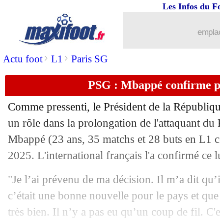
Les Infos du F
23/05
OM
: Cardoze accuse l'agent de Kama
emplac
23/05
Atletico
: Lecomte, une saison sur le 
>
>
Actu foot
L1
Paris SG
23/05
Bordeaux
: M6 plaide non coupable
PSG : Mbappé confirme 
23/05
Lyon
: Lopes a honte
Comme pressenti, le Président de la Républi
23/05
Man Utd
: l'exigence de Ten Hag
un rôle dans la prolongation de l'attaquant du
Mbappé (23 ans, 35 matchs et 28 buts en L1 ce
23/05
ASSE
: Dupraz ne sera pas fixé avant 
2025. L'international français l'a confirmé c
23/05
OM
: Cardoze y croit pour Saliba
"Je l’ai prévenu de ma décision. Il m’a dit qu’il
c’était une bonne nouvelle pour le pays et que
23/05
Barça
: Di Maria a été proposé
très bien. Il n’y a pas eu qu’un coup de fil. C