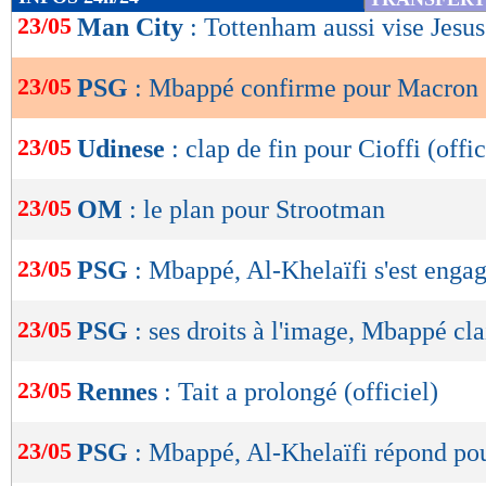
de
23/05
Man City
: Tottenham aussi vise Jesus
lecture
23/05
PSG
: Mbappé confirme pour Macron
OK
23/05
Udinese
: clap de fin pour Cioffi (offic
23/05
OM
: le plan pour Strootman
23/05
PSG
: Mbappé, Al-Khelaïfi s'est enga
23/05
PSG
: ses droits à l'image, Mbappé cla
23/05
Rennes
: Tait a prolongé (officiel)
23/05
PSG
: Mbappé, Al-Khelaïfi répond pou