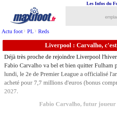
Les Infos du F
23/05
PSG
: son pouvoir, la mise au point 
emplac
23/05
PSG
: la pression, Mbappé n'avait auc
>
>
Actu foot
PL
Reds
23/05
Dortmund
: Terzic remplace Rose (off
Liverpool : Carvalho, c'est f
23/05
Lens
: Clauss n'est pas pressé de partir
Déjà très proche de rejoindre Liverpool l'hiver 
23/05
Palace
: Vieira ne sera pas poursuivi
Fabio Carvalho va bel et bien quitter Fulham p
lundi, le 2e de Premier League a officialisé l'a
23/05
PSG
: Sanches et De Jong également p
acheté pour 7,7 millions d'euros (bonus compri
2027.
23/05
Man Utd
: CR7, Ten Hag encore très c
Fabio Carvalho, futur joueur
23/05
Reims
: Ekitike, le PSG va offrir 45 M