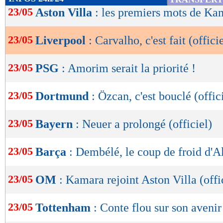
de
23/05
Aston Villa
: les premiers mots de Ka
lecture
23/05
Liverpool
: Carvalho, c'est fait (offici
OK
23/05
PSG
: Amorim serait la priorité !
23/05
Dortmund
: Özcan, c'est bouclé (offic
23/05
Bayern
: Neuer a prolongé (officiel)
23/05
Barça
: Dembélé, le coup de froid d'
23/05
OM
: Kamara rejoint Aston Villa (offi
23/05
Tottenham
: Conte flou sur son avenir
Lu 37.940 fois
- Damien Da Silva 