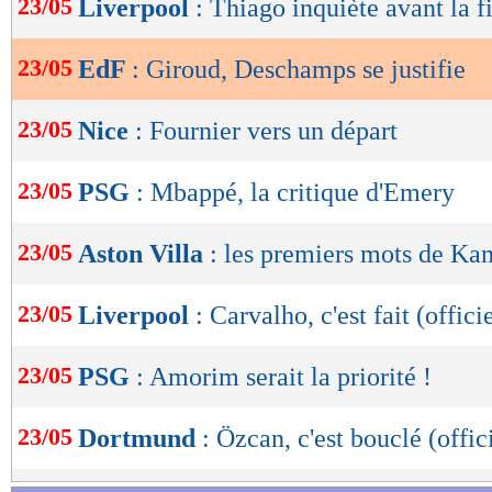
23/05
Liverpool
: Thiago inquiète avant la f
de
lecture
23/05
EdF
: Giroud, Deschamps se justifie
OK
23/05
Nice
: Fournier vers un départ
23/05
PSG
: Mbappé, la critique d'Emery
23/05
Aston Villa
: les premiers mots de Ka
23/05
Liverpool
: Carvalho, c'est fait (offici
23/05
PSG
: Amorim serait la priorité !
23/05
Dortmund
: Özcan, c'est bouclé (offic