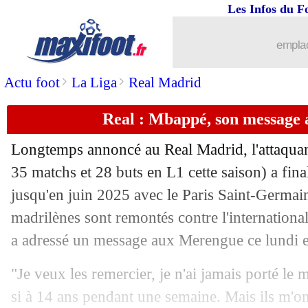
Les Infos du F
23/05
Barça
: Di Maria a été proposé
emplac
23/05
Monaco
: Clement prévient pour Tch
>
>
Actu foot
La Liga
Real Madrid
23/05
PSG
: Mbappé a perdu des followers
Real : Mbappé, son message 
23/05
Lyon
: Bosz souhaite garder Boateng
Longtemps annoncé au Real Madrid, l'attaqua
23/05
Real
: 5 cibles pour oublier Mbappé
35 matchs et 28 buts en L1 cette saison) a fin
jusqu'en juin 2025 avec le Paris Saint-Germain
23/05
Lens
: Haise lié jusqu'en 2025 ! (offici
madrilènes sont remontés contre l'international
a adressé un message aux Merengue ce lundi e
23/05
Man City
: De Bruyne a paniqué contr
"Je veux les remercier, je n'ai jamais porté le 
23/05
Troyes
: Porozo, c'est bouclé (officiel)
si à 14 ans pendant une semaine. Mais ils m'o