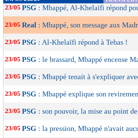
de
23/05
PSG
: Mbappé, Al-Khelaïfi répond pou
lecture
23/05
Real
: Mbappé, son message aux Madr
OK
23/05
PSG
: Al-Khelaïfi répond à Tebas !
23/05
PSG
: le brassard, Mbappé encense M
23/05
PSG
: Mbappé tenait à s'expliquer ave
23/05
PSG
: Mbappé explique son reviremen
23/05
PSG
: son pouvoir, la mise au point 
23/05
PSG
: la pression, Mbappé n'avait auc