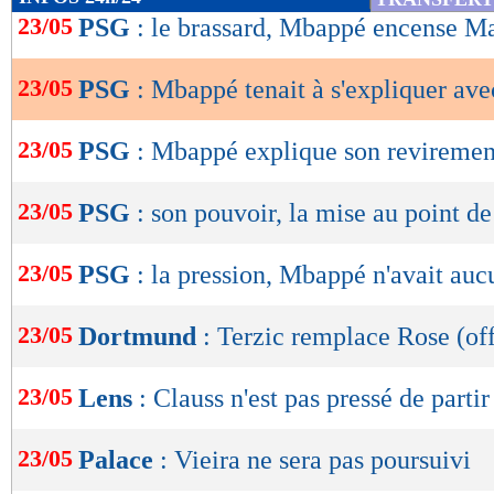
de
23/05
PSG
: le brassard, Mbappé encense M
lecture
23/05
PSG
: Mbappé tenait à s'expliquer ave
OK
23/05
PSG
: Mbappé explique son reviremen
23/05
PSG
: son pouvoir, la mise au point 
23/05
PSG
: la pression, Mbappé n'avait auc
23/05
Dortmund
: Terzic remplace Rose (off
23/05
Lens
: Clauss n'est pas pressé de partir
23/05
Palace
: Vieira ne sera pas poursuivi