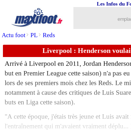
Les Infos du F
...
brèves d'AUJOURD'HUI ( 8 août 202
emplac
...
Liste des brèves du ven. 15 novembre
>
>
Actu foot
PL
Reds
14/11
EdF
: Lloris donne de ses nouvelles
Liverpool : Henderson voulai
14/11
EdF
: A. Griezmann - "pas dans un bon
Arrivé à Liverpool en 2011,
Jordan Henderso
14/11
EdF
: O. Giroud - "un penalty soulage
but en Premier League cette saison) n'a pas eu l
lors de ses premiers mois chez les Reds. Le mil
14/11
EdF
: Lenglet raconte sa double erreur
notamment à cause des critiques de Luis Suare
buts en Liga cette saison).
14/11
EdF
: Deschamps a aimé la seconde p
"A cette époque, j'étais très jeune et Luis avait
14/11
Euro
: tous les résultats de la soirée
l'entraînement qui m'avaient vraiment déplu...