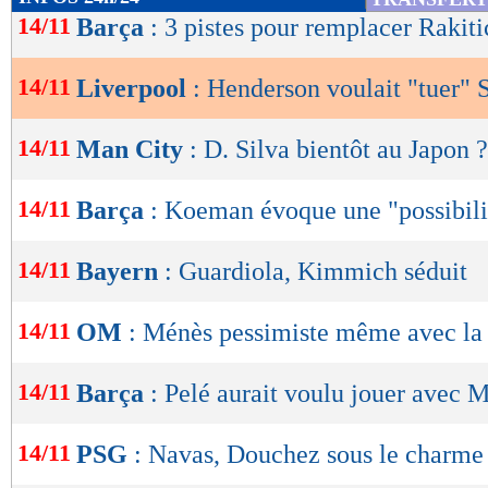
de
14/11
Barça
: 3 pistes pour remplacer Rakiti
lecture
14/11
Liverpool
: Henderson voulait "tuer" 
OK
14/11
Man City
: D. Silva bientôt au Japon ?
14/11
Barça
: Koeman évoque une "possibili
14/11
Bayern
: Guardiola, Kimmich séduit
14/11
OM
: Ménès pessimiste même avec la
14/11
Barça
: Pelé aurait voulu jouer avec M
14/11
PSG
: Navas, Douchez sous le charme