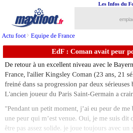
Les Infos du F
14/11
Bayern
: Neuer peu bavard sur Guardi
emplac
14/11
Man Utd
: Lindelöf couvre Mourinho 
>
Actu foot
Equipe de France
14/11
Arsenal
: Petit montre la sortie à Eme
EdF : Coman avait peur po
14/11
Impact
: Thierry Henry nommé ! (offic
De retour à un excellent niveau avec le Bayer
14/11
PSG
: Leonardo avait tenté Pato en 2
France, l'ailier
Kingsley Coman
(23 ans, 21 sél
freiné dans sa progression par deux sérieuses b
14/11
Real
: Modric se verrait bien en Italie
L'ancien joueur du Paris Saint-Germain a craint
14/11
Dortmund
: Sancho plait aussi à Liver
"Pendant un petit moment, j’ai eu peur de me 
une peur qui m’est venue. Oui, je me suis dit 
14/11
Bayern
: Håland comme nouvelle lubi
être pas assez solide. je joue toujours avec un s