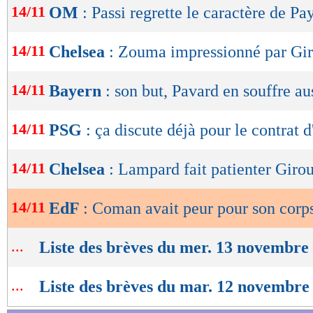
14/11
OM
: Passi regrette le caractère de Pa
de
lecture
14/11
Chelsea
: Zouma impressionné par Gi
OK
14/11
Bayern
: son but, Pavard en souffre au
14/11
PSG
: ça discute déjà pour le contrat d
14/11
Chelsea
: Lampard fait patienter Girou
14/11
EdF
: Coman avait peur pour son corp
...
Liste des brèves du mer. 13 novembre
...
Liste des brèves du mar. 12 novembre